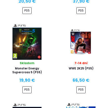
20,50 €
37,90 €
PS5
PS5
Skladom
7-14 dní
Monster Energy
WWE 2K25 (PS5)
Supercross 5 (PS5)
19,90 €
66,50 €
PS5
PS5