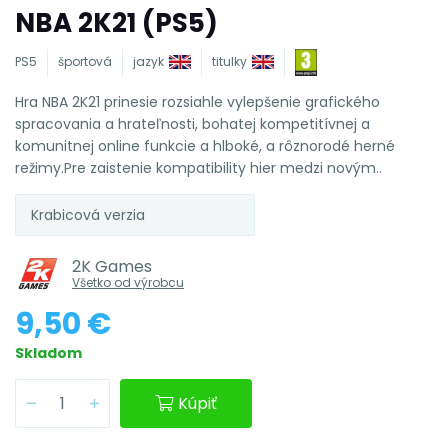
NBA 2K21 (PS5)
PS5
športová
jazyk
titulky
Hra NBA 2K21 prinesie rozsiahle vylepšenie grafického
spracovania a hrateľnosti, bohatej kompetitívnej a
komunitnej online funkcie a hlboké, a rôznorodé herné
režimy.Pre zaistenie kompatibility hier medzi novým..
Krabicová verzia
2K Games
Všetko od výrobcu
9,50 €
Skladom
Kúpiť