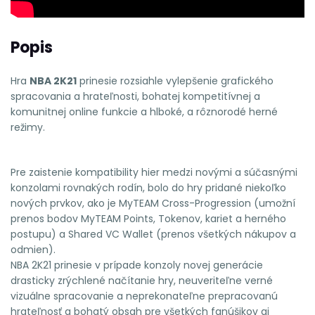
Popis
Hra
NBA 2K21
prinesie rozsiahle vylepšenie grafického
spracovania a hrateľnosti, bohatej kompetitívnej a
komunitnej online funkcie a hlboké, a rôznorodé herné
režimy.
Pre zaistenie kompatibility hier medzi novými a súčasnými
konzolami rovnakých rodín, bolo do hry pridané niekoľko
nových prvkov, ako je MyTEAM Cross-Progression (umožní
prenos bodov MyTEAM Points, Tokenov, kariet a herného
postupu) a Shared VC Wallet (prenos všetkých nákupov a
odmien).
NBA 2K21 prinesie v prípade konzoly novej generácie
drasticky zrýchlené načítanie hry, neuveriteľne verné
vizuálne spracovanie a neprekonateľne prepracovanú
hrateľnosť a bohatý obsah pre všetkých fanúšikov aj