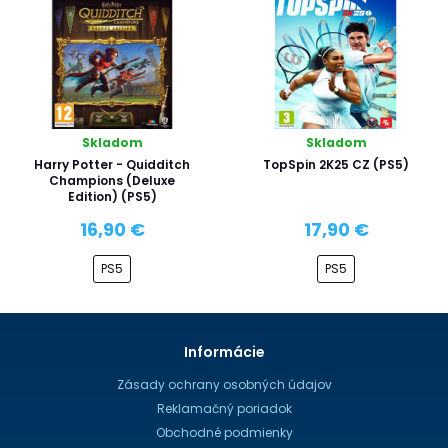
Skladom
Skladom
Harry Potter - Quidditch
TopSpin 2K25 CZ (PS5)
Champions (Deluxe
Edition) (PS5)
16,90 €
17,90 €
PS5
PS5
Informácie
Zásady ochrany osobných údajov
Reklamačný poriadok
Obchodné podmienky