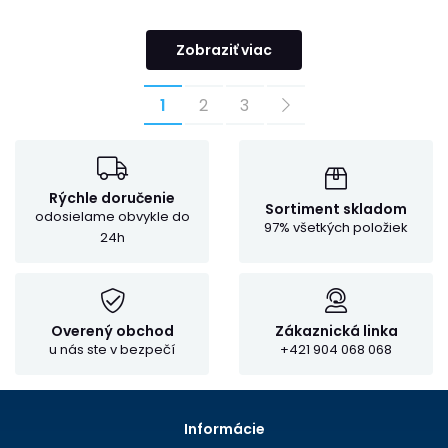
Zobraziť viac
1
2
3
Rýchle doručenie
Sortiment skladom
odosielame obvykle do
97% všetkých položiek
24h
Overený obchod
Zákaznická linka
u nás ste v bezpečí
+421 904 068 068
Informácie