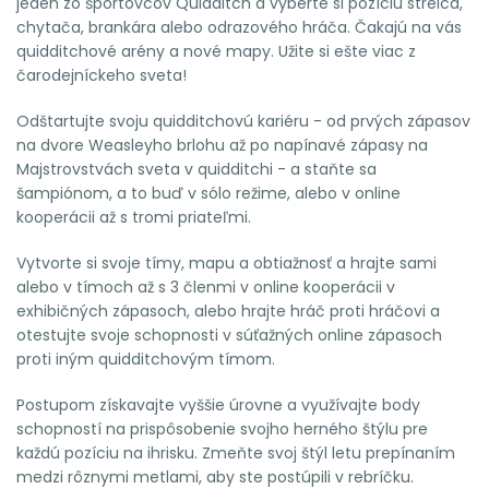
jeden zo športovcov Quidditch a vyberte si pozíciu strelca,
chytača, brankára alebo odrazového hráča. Čakajú na vás
quidditchové arény a nové mapy. Užite si ešte viac z
čarodejníckeho sveta!
Odštartujte svoju quidditchovú kariéru - od prvých zápasov
na dvore Weasleyho brlohu až po napínavé zápasy na
Majstrovstvách sveta v quidditchi - a staňte sa
šampiónom, a to buď v sólo režime, alebo v online
kooperácii až s tromi priateľmi.
Vytvorte si svoje tímy, mapu a obtiažnosť a hrajte sami
alebo v tímoch až s 3 členmi v online kooperácii v
exhibičných zápasoch, alebo hrajte hráč proti hráčovi a
otestujte svoje schopnosti v súťažných online zápasoch
proti iným quidditchovým tímom.
Postupom získavajte vyššie úrovne a využívajte body
schopností na prispôsobenie svojho herného štýlu pre
každú pozíciu na ihrisku. Zmeňte svoj štýl letu prepínaním
medzi rôznymi metlami, aby ste postúpili v rebríčku.