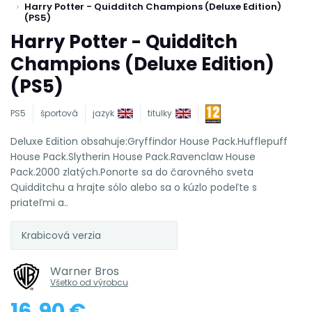
Harry Potter - Quidditch Champions (Deluxe Edition)
(PS5)
Harry Potter - Quidditch
Champions (Deluxe Edition)
(PS5)
PS5
športová
jazyk
titulky
Deluxe Edition obsahuje:Gryffindor House Pack.Hufflepuff
House Pack.Slytherin House Pack.Ravenclaw House
Pack.2000 zlatých.Ponorte sa do čarovného sveta
Quidditchu a hrajte sólo alebo sa o kúzlo podeľte s
priateľmi a..
Krabicová verzia
Warner Bros
Všetko od výrobcu
16,90 €