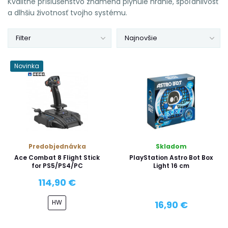
Kvalitné príslušenstvo znamená plynulé hranie, spoľahlivosť
a dlhšiu životnosť tvojho systému.
Filter
Najnovšie
Novinka
Predobjednávka
Skladom
Ace Combat 8 Flight Stick
PlayStation Astro Bot Box
for PS5/PS4/PC
Light 16 cm
114,90 €
HW
16,90 €