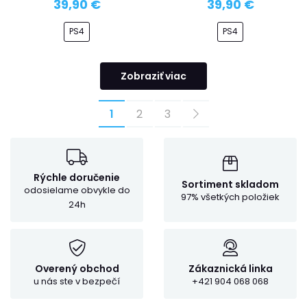
39,90 €
39,90 €
PS4
PS4
Zobraziť viac
1
2
3
Rýchle doručenie
Sortiment skladom
odosielame obvykle do
97% všetkých položiek
24h
Overený obchod
Zákaznická linka
u nás ste v bezpečí
+421 904 068 068