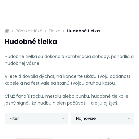
Pánske tričká
Tielka
Hudobné tielka
Hudobné tielka
Hudobné tielka sú dokonalá kombinácia slobody, pohodlia a
hudobnej vášne.
V lete ti dovolia dýchať, na koncerte ukážu tvoju oddanosť
kapele a na festivale sa stanú tvojou druhou kožou.
Či už fandíš rocku, metalu alebo punku, hudobné tielko je
jasný signál, že hudbu nielen počúvaš – ale ju aj žiješ.
Filter
Najnovšie