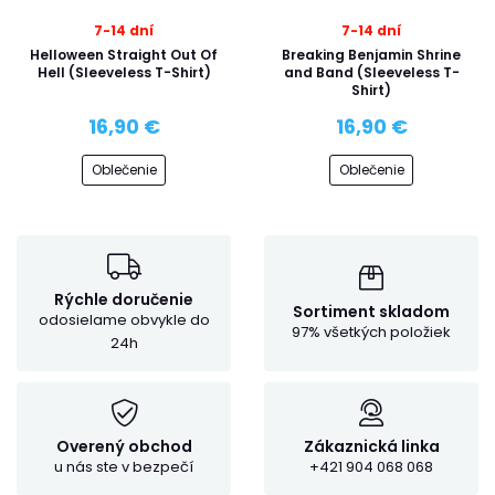
7-14 dní
7-14 dní
Helloween Straight Out Of
Breaking Benjamin Shrine
Hell (Sleeveless T-Shirt)
and Band (Sleeveless T-
Shirt)
16,90 €
16,90 €
Oblečenie
Oblečenie
Rýchle doručenie
Sortiment skladom
odosielame obvykle do
97% všetkých položiek
24h
Overený obchod
Zákaznická linka
u nás ste v bezpečí
+421 904 068 068