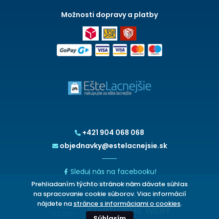
Možnosti dopravy a platby
+421 904 068 068
objednavky@estelacnejsie.sk
Sleduj nás na facebooku!
Prehliadaním týchto stránok nám dávate súhlas
2026 © EšteLacnejšie.sk
na spracovanie cookie súborov. Viac informácií
nájdete na
stránce s informáciami o cookies
.
CHCETE
TIEŽ WEB?
Súhlasím