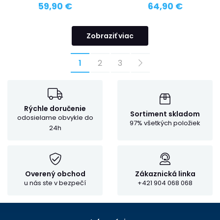
59,90 €
64,90 €
Zobraziť viac
1
2
3
Rýchle doručenie
Sortiment skladom
odosielame obvykle do
97% všetkých položiek
24h
Overený obchod
Zákaznická linka
u nás ste v bezpečí
+421 904 068 068