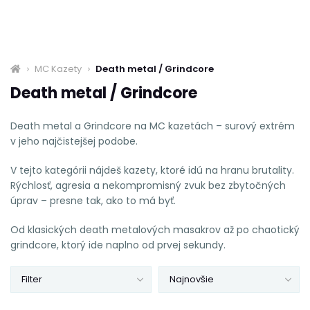
MC Kazety
Death metal / Grindcore
Death metal / Grindcore
Death metal a Grindcore na MC kazetách – surový extrém
v jeho najčistejšej podobe.
V tejto kategórii nájdeš kazety, ktoré idú na hranu brutality.
Rýchlosť, agresia a nekompromisný zvuk bez zbytočných
úprav – presne tak, ako to má byť.
Od klasických death metalových masakrov až po chaotický
grindcore, ktorý ide naplno od prvej sekundy.
Filter
Najnovšie