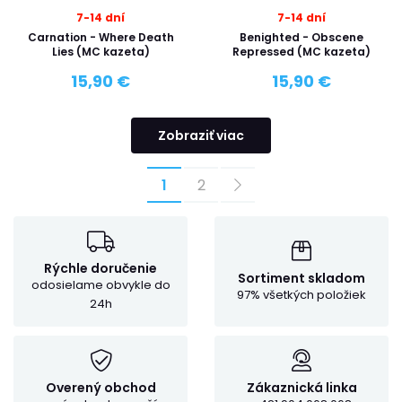
7-14 dní
7-14 dní
Carnation - Where Death
Benighted - Obscene
Lies (MC kazeta)
Repressed (MC kazeta)
15,90 €
15,90 €
Zobraziť viac
1
2
Rýchle doručenie
Sortiment skladom
odosielame obvykle do
97% všetkých položiek
24h
Overený obchod
Zákaznická linka