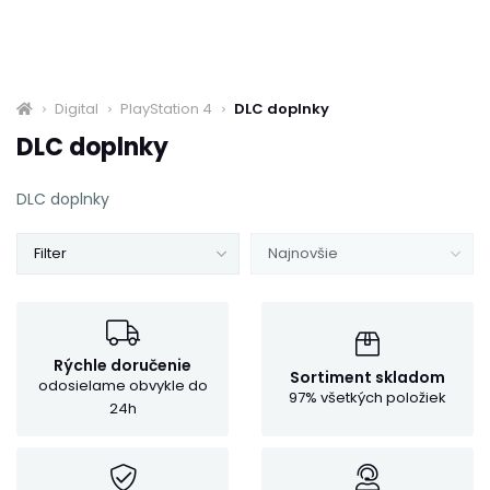
Digital
PlayStation 4
DLC doplnky
DLC doplnky
DLC doplnky
Filter
Najnovšie
Rýchle doručenie
Sortiment skladom
odosielame obvykle do
97% všetkých položiek
24h