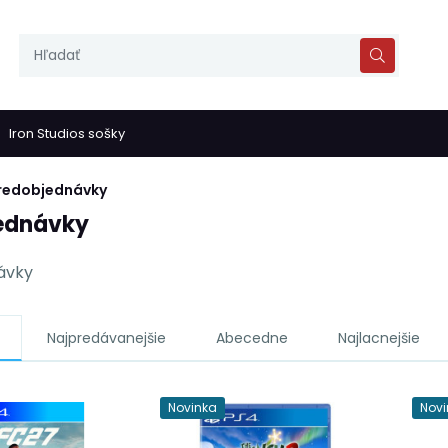
Iron Studios sošky
redobjednávky
ednávky
ávky
Najpredávanejšie
Abecedne
Najlacnejšie
Novinka
Novi