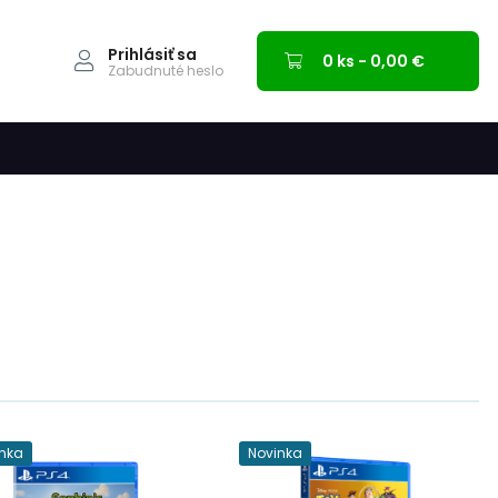
Prihlásiť sa
0 ks - 0,00 €
Zabudnuté heslo
nka
Novinka