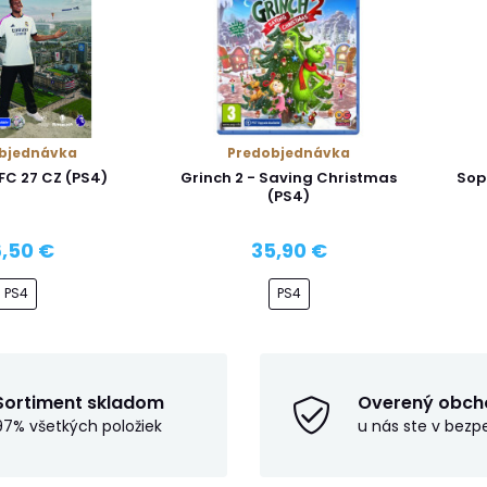
bjednávka
Predobjednávka
 FC 27 CZ (PS4)
Grinch 2 - Saving Christmas
Sop
(PS4)
,50 €
35,90 €
PS4
PS4
Sortiment skladom
Overený obch
97% všetkých položiek
u nás ste v bezp