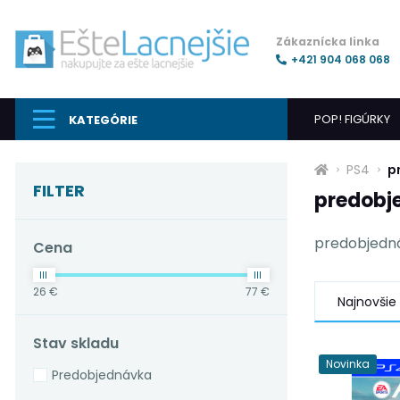
Zákaznícka linka
+421 904 068 068
POP! FIGÚRKY
KATEGÓRIE
PS4
p
FILTER
predobj
predobjedn
Cena
26 €
77 €
Najnovšie
Stav skladu
Novinka
Predobjednávka