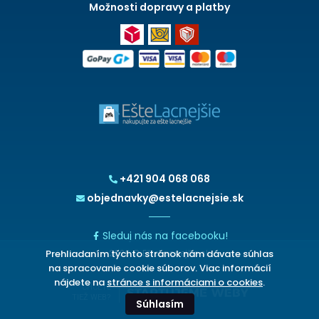
Možnosti dopravy a platby
+421 904 068 068
objednavky@estelacnejsie.sk
Sleduj nás na facebooku!
Prehliadaním týchto stránok nám dávate súhlas
2026 © EšteLacnejšie.sk
na spracovanie cookie súborov. Viac informácií
nájdete na
stránce s informáciami o cookies
.
CHCETE
TIEŽ WEB?
Súhlasím