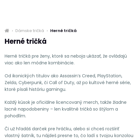
Dámske tričká
Herné tričká
Herné tričká
Herné tričká pre ženy, ktoré sa neboja ukázať, že ovládajú
viac ako len módne kombinácie.
Od ikonických titulov ako Assassin’s Creed, PlayStation,
Zelda, Cyberpunk, či Call of Duty, až po kultové herné série,
ktoré písali históriu gamingu.
Každý kúsok je oficiálne licencovaný merch, takže žiadne
lacné napodobeniny – len kvalitné tričká so štýlom a
pohodlím.
Či už hľadáš darček pre hráčku, alebo si chceš rozšíriť
vlastný šatník, tu nájdeš presne to, čo ladí s tvojou konzolou