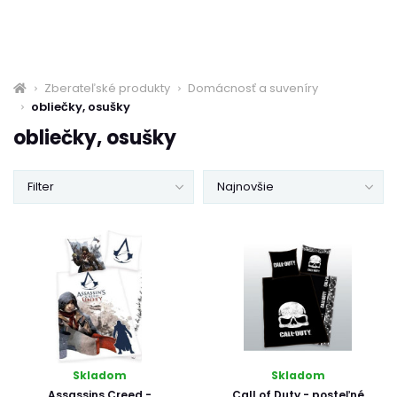
Zberateľské produkty
Domácnosť a suveníry
obliečky, osušky
obliečky, osušky
Filter
Najnovšie
Skladom
Skladom
Assassins Creed -
Call of Duty - posteľné