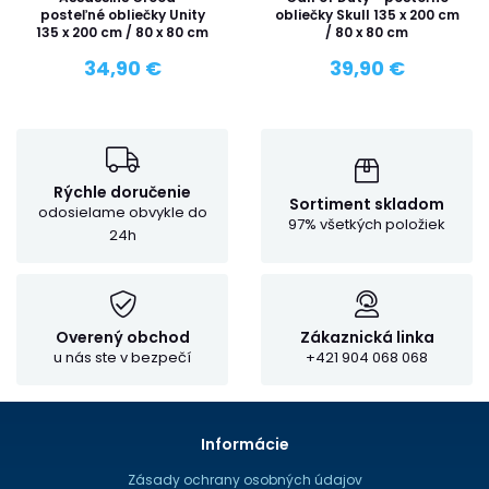
posteľné obliečky Unity
obliečky Skull 135 x 200 cm
135 x 200 cm / 80 x 80 cm
/ 80 x 80 cm
34,90 €
39,90 €
Rýchle doručenie
Sortiment skladom
odosielame obvykle do
97% všetkých položiek
24h
Overený obchod
Zákaznická linka
u nás ste v bezpečí
+421 904 068 068
Informácie
Zásady ochrany osobných údajov