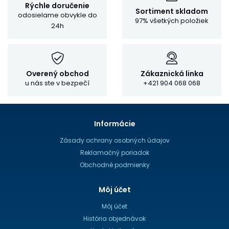
Rýchle doručenie
Sortiment skladom
odosielame obvykle do
97% všetkých položiek
24h
Overený obchod
Zákaznická linka
u nás ste v bezpečí
+421 904 068 068
Informácie
Zásady ochrany osobných údajov
Reklamačný poriadok
Obchodné podmienky
Môj účet
Môj účet
História objednávok