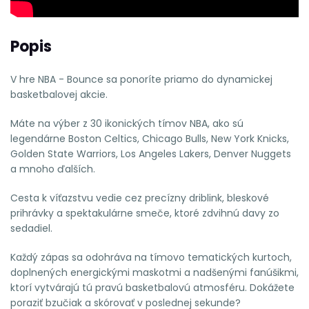
Popis
V hre
NBA - Bounce
sa ponoríte priamo do dynamickej
basketbalovej akcie.
Máte na výber z
30 ikonických tímov NBA
, ako sú
legendárne Boston Celtics, Chicago Bulls, New York Knicks,
Golden State Warriors, Los Angeles Lakers, Denver Nuggets
a mnoho ďalších.
Cesta k víťazstvu vedie cez precízny driblink, bleskové
prihrávky a spektakulárne smeče, ktoré zdvihnú davy zo
sedadiel.
Každý zápas sa odohráva na
tímovo tematických kurtoch
,
doplnených energickými maskotmi a nadšenými fanúšikmi,
ktorí vytvárajú tú pravú basketbalovú atmosféru. Dokážete
poraziť bzučiak a skórovať v poslednej sekunde?