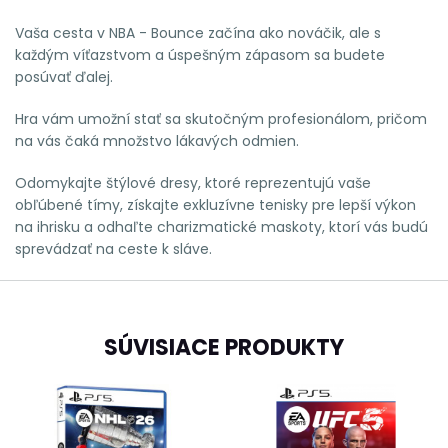
Vaša cesta v
NBA - Bounce
začína ako nováčik, ale s
každým víťazstvom a úspešným zápasom sa budete
posúvať ďalej.
Hra vám umožní stať sa skutočným profesionálom, pričom
na vás čaká množstvo lákavých odmien.
Odomykajte štýlové dresy
, ktoré reprezentujú vaše
obľúbené tímy, získajte
exkluzívne tenisky
pre lepší výkon
na ihrisku a odhaľte
charizmatické maskoty
, ktorí vás budú
sprevádzať na ceste k sláve.
SÚVISIACE PRODUKTY