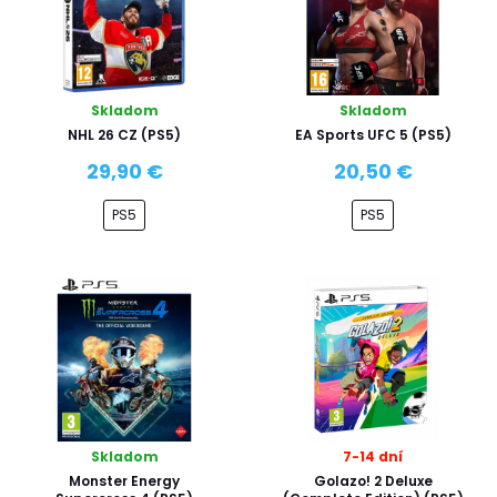
Skladom
Skladom
NHL 26 CZ (PS5)
EA Sports UFC 5 (PS5)
29,90 €
20,50 €
PS5
PS5
Skladom
7-14 dní
Monster Energy
Golazo! 2 Deluxe