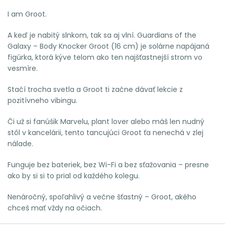
I am Groot.
A keď je nabitý slnkom, tak sa aj vlní. Guardians of the
Galaxy – Body Knocker Groot (16 cm) je solárne napájaná
figúrka, ktorá kýve telom ako ten najšťastnejší strom vo
vesmíre.
Stačí trocha svetla a Groot ti začne dávať lekcie z
pozitívneho vibingu.
Či už si fanúšik Marvelu, plant lover alebo máš len nudný
stôl v kancelárii, tento tancujúci Groot ťa nenechá v zlej
nálade.
Funguje bez bateriek, bez Wi-Fi a bez sťažovania – presne
ako by si si to prial od každého kolegu.
Nenáročný, spoľahlivý a večne šťastný – Groot, akého
chceš mať vždy na očiach.