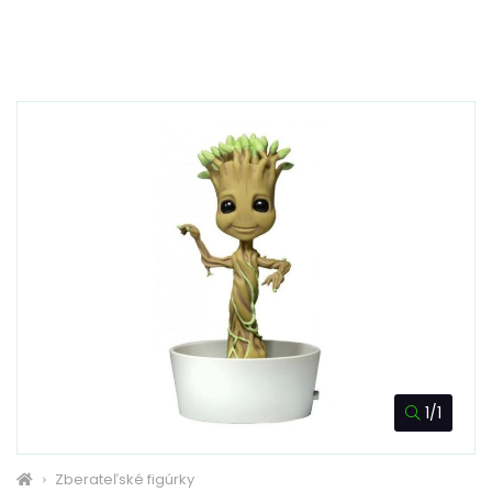
1/1
Zberateľské figúrky