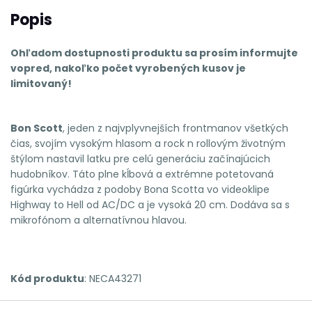
Popis
Ohľadom dostupnosti produktu sa prosím informujte
vopred, nakoľko počet vyrobených kusov je
limitovaný!
Bon Scott
, jeden z najvplyvnejších frontmanov všetkých
čias, svojím vysokým hlasom a rock n rollovým životným
štýlom nastavil latku pre celú generáciu začínajúcich
hudobníkov. Táto plne kĺbová a extrémne potetovaná
figúrka vychádza z podoby Bona Scotta vo videoklipe
Highway to Hell od AC/DC a je vysoká 20 cm. Dodáva sa s
mikrofónom a alternatívnou hlavou.
Kód produktu
:
NECA43271