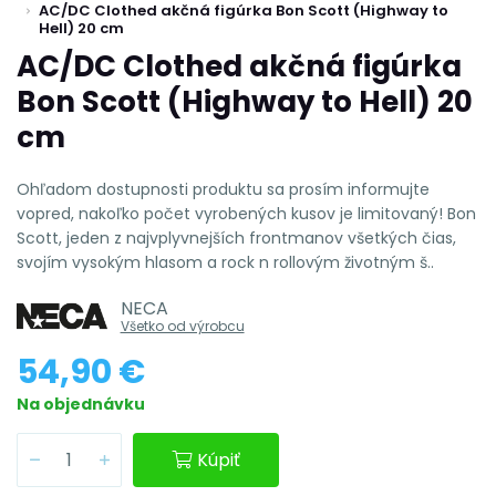
AC/DC Clothed akčná figúrka Bon Scott (Highway to
Hell) 20 cm
AC/DC Clothed akčná figúrka
Bon Scott (Highway to Hell) 20
cm
Ohľadom dostupnosti produktu sa prosím informujte
vopred, nakoľko počet vyrobených kusov je limitovaný! Bon
Scott, jeden z najvplyvnejších frontmanov všetkých čias,
svojím vysokým hlasom a rock n rollovým životným š..
NECA
Všetko od výrobcu
54,90 €
Na objednávku
Kúpiť