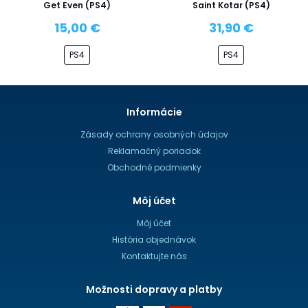
Get Even (PS4)
Saint Kotar (PS4)
15,00 €
31,90 €
PS4
PS4
Informácie
Zásady ochrany osobných údajov
Reklamačný poriadok
Obchodné podmienky
Môj účet
Môj účet
História objednávok
Kontaktujte nás
Možnosti dopravy a platby