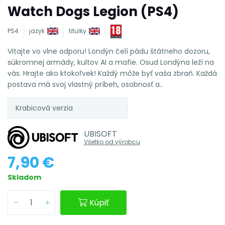
Watch Dogs Legion (PS4)
PS4
jazyk
titulky
Vitajte vo vlne odporu! Londýn čelí pádu štátneho dozoru,
súkromnej armády, kultov AI a mafie. Osud Londýna leží na
vás. Hrajte ako ktokoľvek! Každý môže byť vaša zbraň. Každá
postava má svoj vlastný príbeh, osobnosť a..
Krabicová verzia
UBISOFT
Všetko od výrobcu
7,90 €
Skladom
Kúpiť