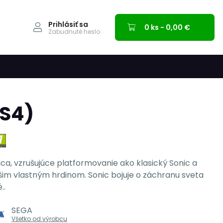
Prihlásiť sa
0 ks - 0,00 €
Zabudnuté heslo
PS4)
nica, vzrušujúce platformovanie ako klasický Sonic a
im vlastným hrdinom. Sonic bojuje o záchranu sveta
..
SEGA
Všetko od výrobcu