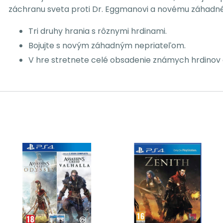
záchranu sveta proti Dr. Eggmanovi a novému záhadné
Tri druhy hrania s rôznymi hrdinami.
Bojujte s novým záhadným nepriateľom.
V hre stretnete celé obsadenie známych hrdinov a