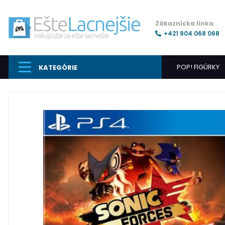
Zákaznícka linka
+421 904 068 068
POP! FIGÚRKY
KATEGÓRIE