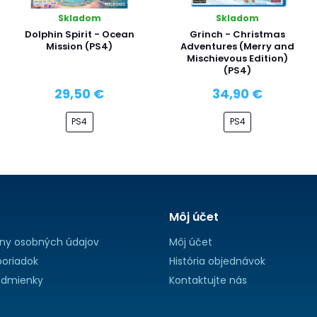
Skladom
Skladom
Dolphin Spirit - Ocean
Grinch - Christmas
Mission (PS4)
Adventures (Merry and
Mischievous Edition)
(PS4)
29,50 €
34,90 €
PS4
PS4
Môj účet
ny osobných údajov
Môj účet
oriadok
História objednávok
dmienky
Kontaktujte nás