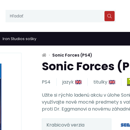
Iron Studios sošky
Sonic Forces (PS4)
Sonic Forces (
PS4
jazyk
titulky
Užite si rýchlo ladenú akciu v úlohe So
využívajte nové mocné predmety s vaš
proti Dr. Eggmanovi a novému záhadné
Krabicová verzia