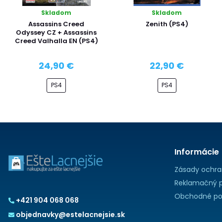
Skladom
Skladom
Assassins Creed
Zenith (PS4)
Odyssey CZ + Assassins
Creed Valhalla EN (PS4)
24,90 €
22,90 €
PS4
PS4
Informácie
Zásady ochra
Reklamačný p
Obchodné po
+421 904 068 068
objednavky@estelacnejsie.sk