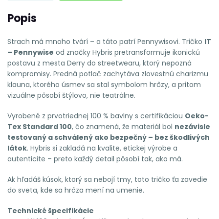
Popis
Strach má mnoho tvárí – a táto patrí Pennywisovi. Tričko
IT
– Pennywise
od značky Hybris pretransformuje ikonickú
postavu z mesta Derry do streetwearu, ktorý nepozná
kompromisy. Predná potlač zachytáva zlovestnú charizmu
klauna, ktorého úsmev sa stal symbolom hrôzy, a pritom
vizuálne pôsobí štýlovo, nie teatrálne.
Vyrobené z prvotriednej 100 % bavlny s certifikáciou
Oeko-
Tex Standard 100
, čo znamená, že materiál bol
nezávisle
testovaný a schválený ako bezpečný – bez škodlivých
látok
. Hybris si zakladá na kvalite, etickej výrobe a
autenticite – preto každý detail pôsobí tak, ako má.
Ak hľadáš kúsok, ktorý sa nebojí tmy, toto tričko ťa zavedie
do sveta, kde sa hrôza mení na umenie.
Technické špecifikácie