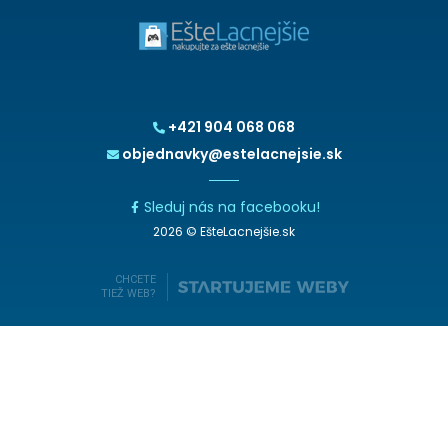
+421 904 068 068
objednavky@estelacnejsie.sk
Sleduj nás na facebooku!
2026 © EšteLacnejšie.sk
CHCETE
TIEŽ WEB?