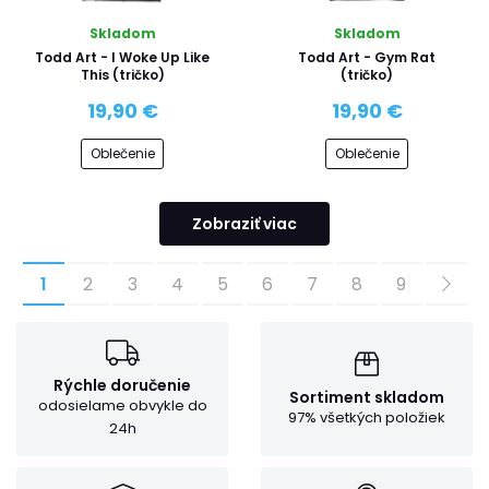
Skladom
Skladom
Todd Art - I Woke Up Like
Todd Art - Gym Rat
This (tričko)
(tričko)
19,90 €
19,90 €
Oblečenie
Oblečenie
Zobraziť viac
1
2
3
4
5
6
7
8
9
Rýchle doručenie
Sortiment skladom
odosielame obvykle do
97% všetkých položiek
24h