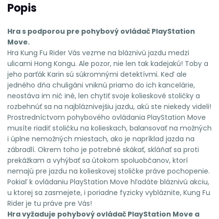
Popis
Hra s podporou pre pohybový ovládač PlayStation
Move.
Hra Kung Fu Rider Vás vezme na bláznivú jazdu medzi
ulicami Hong Kongu. Ale pozor, nie len tak kadejakú! Toby a
jeho parťák Karin sú súkromnými detektívmi. Keď ale
jedného dňa chuligáni vniknú priamo do ich kancelárie,
neostáva im nič iné, len chytiť svoje kolieskové stoličky a
rozbehnúť sa na najbláznivejšiu jazdu, akú ste niekedy videli!
Prostredníctvom pohybového ovládania PlayStation Move
musíte riadiť stoličku na kolieskach, balansovať na možných
i úplne nemožných miestach, ako je napríklad jazda na
zábradlí. Okrem toho je potrebné skákať, skláňať sa proti
prekážkam a vyhýbať sa útokom spoluobčanov, ktorí
nemajú pre jazdu na kolieskovej stoličke práve pochopenie.
Pokiaľ k ovládaniu PlayStation Move hľadáte bláznivú akciu,
u ktorej sa zasmejete, i poriadne fyzicky vybláznite, Kung Fu
Rider je tu práve pre Vás!
Hra vyžaduje pohybový ovládač PlayStation Move a