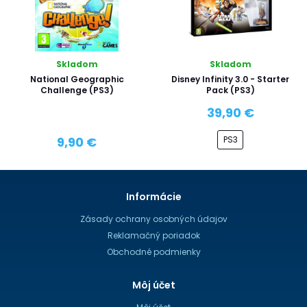
Skladom
Skladom
National Geographic
Disney Infinity 3.0 - Starter
Challenge (PS3)
Pack (PS3)
39,90 €
PS3
9,90 €
Informácie
Zásady ochrany osobných údajov
Reklamačný poriadok
Obchodné podmienky
Môj účet