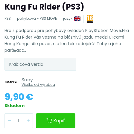
Kung Fu Rider (PS3)
PS3
pohybová - PS3 MOVE
jazyk
Hra s podporou pre pohybový ovládač PlayStation Move.Hra
Kung Fu Rider Vás vezme na bláznivú jazdu medzi ulicami
Hong Kongu. Ale pozor, nie len tak kadejakú! Toby a jeho
parť&aac..
Krabicová verzia
Sony
Všetko od výrobcu
9,90 €
Skladom
Kúpiť