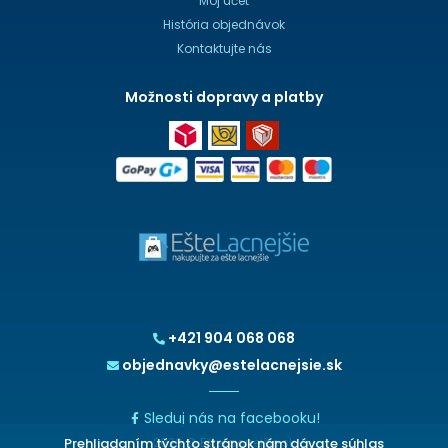
Môj účet
História objednávok
Kontaktujte nás
Možnosti dopravy a platby
+421 904 068 068
objednavky@estelacnejsie.sk
Sleduj nás na facebooku!
Prehliadaním týchto stránok nám dávate súhlas
2026 © EšteLacnejšie.sk