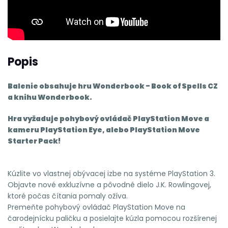
Popis
Balenie obsahuje hru Wonderbook - Book of Spells CZ
a knihu Wonderbook.
Hra vyžaduje pohybový ovládač PlayStation Move a
kameru PlayStation Eye, alebo PlayStation Move
Starter Pack!
Kúzlite vo vlastnej obývacej izbe na systéme PlayStation 3.
Objavte nové exkluzívne a pôvodné dielo J.K. Rowlingovej,
ktoré počas čítania pomaly ožíva.
Premeňte pohybový ovládač PlayStation Move na
čarodejnícku paličku a posielajte kúzla pomocou rozšírenej