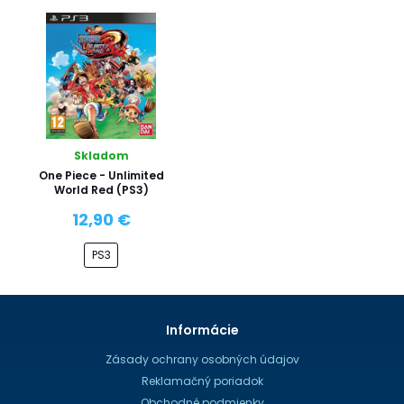
Skladom
One Piece - Unlimited
World Red (PS3)
12,90 €
PS3
Informácie
Zásady ochrany osobných údajov
Reklamačný poriadok
Obchodné podmienky