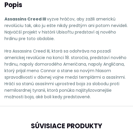
Popis
Assassins Creed III
vyzve hráčov, aby zažili americkú
revolúciu tak, ako ju ešte nikdy predtým ani potom nevideli.
Najväčší projekt v histórii Ubisoftu predstaví aj nového
hrdinu pre toto obdobie.
Hra Assassins Creed III, ktorá sa odohráva na pozadí
americkej revolúcie na konci 18. storočia, predstaví nového
hrdinu, napoly domorodého Američana, napoly Angličana,
ktorý prijal meno Connor a stane sa novým hlasom
spravodlivosti v dávnej vojne medzi templármi a asasínmi.
Hráči sa stanú asasínmi uprostred boja za slobodu proti
nemilosrdnej tyranii, ktorá ponúka najštylizovanejšie
možnosti boja, aké boli kedy predstavené.
SÚVISIACE PRODUKTY