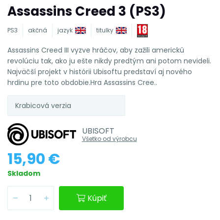
Assassins Creed 3 (PS3)
PS3
akčná
jazyk
titulky
Assassins Creed III vyzve hráčov, aby zažili americkú
revolúciu tak, ako ju ešte nikdy predtým ani potom nevideli.
Najväčší projekt v histórii Ubisoftu predstaví aj nového
hrdinu pre toto obdobie.Hra Assassins Cree..
Krabicová verzia
UBISOFT
Všetko od výrobcu
15,90 €
Skladom
Kúpiť