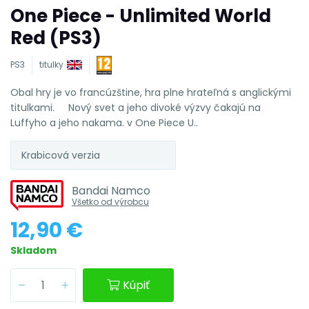
One Piece - Unlimited World
Red (PS3)
PS3
titulky
Obal hry je vo francúzštine, hra plne hrateľná s anglickými
titulkami. Nový svet a jeho divoké výzvy čakajú na
Luffyho a jeho nakama. v One Piece U..
Krabicová verzia
Bandai Namco
Všetko od výrobcu
12,90 €
Skladom
Kúpiť