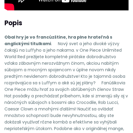
Popis
Obal hry je vo francúzštine, hra plne hrateľná s
anglickými titulkami
. Nový svet a jeho divoké výzvy
čakajú na Luffyho a jeho nakama. v One Piece Unlimited
World Red prežijete kompletné pirátske dobrodružstvo
vďaka zábavným nerozvážnym činom, akciou nabitým
súbojom a mocným spojencom v úplne novom nikdy
predtým nevidenom dobrodružstve! Kto je tajomná osoba
rozprávajúca sa s Luffym a aké sú jej plány? Fanúšikovia
One Piece môžu hrať za svojich obľúbených členov Straw
Hat posádky a prechádzať príbehom, kde si zmerajú sily aj v
náročných súbojoch s bossmi ako Crocodile, Rob Lucci,
Caesar Clown a mnohými ďalšími! Naučiť sa ovládať
množstvo schopností bude nevyhnutnosťou, aby ste
dokázali využívať rôzne kombá a efektívne sa vyhýbali
nepriateľským útokom. Podobne ako v originálnej mange,