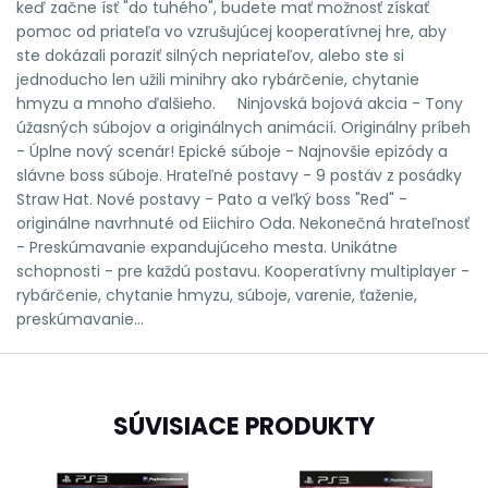
keď začne ísť "do tuhého", budete mať možnosť získať
pomoc od priateľa vo vzrušujúcej kooperatívnej hre, aby
ste dokázali poraziť silných nepriateľov, alebo ste si
jednoducho len užili minihry ako rybárčenie, chytanie
hmyzu a mnoho ďalšieho. Ninjovská bojová akcia - Tony
úžasných súbojov a originálnych animácií. Originálny príbeh
- Úplne nový scenár! Epické súboje - Najnovšie epizódy a
slávne boss súboje. Hrateľné postavy - 9 postáv z posádky
Straw Hat. Nové postavy - Pato a veľký boss "Red" -
originálne navrhnuté od Eiichiro Oda. Nekonečná hrateľnosť
- Preskúmavanie expandujúceho mesta. Unikátne
schopnosti - pre každú postavu. Kooperatívny multiplayer -
rybárčenie, chytanie hmyzu, súboje, varenie, ťaženie,
preskúmavanie...
SÚVISIACE PRODUKTY