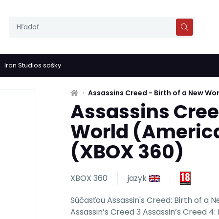
Iron Studios sošky
Assassins Creed - Birth of a New Wo
Assassins Creed
World (America
(XBOX 360)
XBOX 360
jazyk
Súčasťou Assassin's Creed: Birth of a 
Assassin’s Creed 3 Assassin’s Creed 4: 