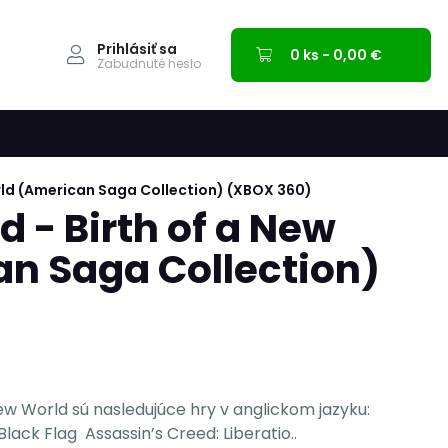
Prihlásiť sa
0 ks - 0,00 €
Zabudnuté heslo
rld (American Saga Collection) (XBOX 360)
 - Birth of a New
n Saga Collection)
New World sú nasledujúce hry v anglickom jazyku:
Black Flag Assassin’s Creed: Liberatio..