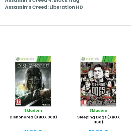
Assassin’s Creed 4: Black Flag
Assassin’s Creed: Liberation HD
Skladom
Skladom
Dishonored (XBOX 360)
Sleeping Dogs (XBOX
360)