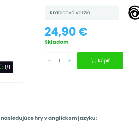
Krabicová verzia
24,90 €
Skladom
Kúpiť
1/1
ú nasledujúce hry v anglickom jazyku: