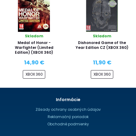
Skladom
Skladom
Medal of Honor -
Dishonored Game of the
Warfighter (Limited
Year Edition CZ (XBOX 360)
Edition) (XBOX 360)
14,90 €
11,90 €
XBOX 360
XBOX 360
Informácie
Zásady ochrany osobných údajov
Reklamačný poriadok
Obchodné podmienky