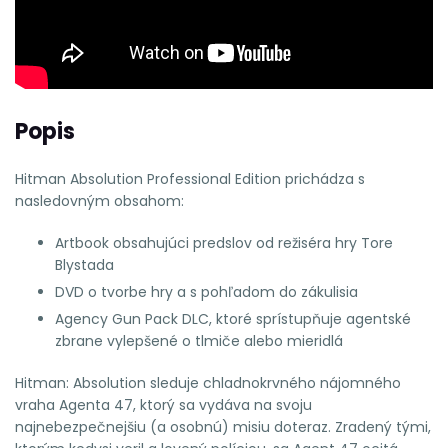
Popis
Hitman Absolution Professional Edition prichádza s
nasledovným obsahom:
Artbook obsahujúci predslov od režiséra hry Tore
Blystada
DVD o tvorbe hry a s pohľadom do zákulisia
Agency Gun Pack DLC, ktoré sprístupňuje agentské
zbrane vylepšené o tlmiče alebo mieridlá
Hitman: Absolution sleduje chladnokrvného nájomného
vraha Agenta 47, ktorý sa vydáva na svoju
najnebezpečnejšiu (a osobnú) misiu doteraz. Zradený tými,