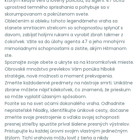
ktorým kedysi veril a lovený políciou, sa Agent 47 ocitá
uprostred temného sprisahania a pohybuje sa v
skorumpovanom a pokrútenom svete.
Oblečením si obleku tohoto legendárneho vraha sa
stanete smrtiacim strelcom so schopnosťou splynúť s
davom, zabíjať holými rukami a vyrobiť zbraň takmer z
čokoľvek. Vžite sa do úlohy agenta 47 a jeho mnohými
mimoriadnymi schopnosťami a zistite, akým Hitmanom
ste.
Spoznajte svoje obete a ukryte sa na ktoromkoľvek mieste.
Obrovské množstvo prevlekov Vám ponúka hlboké
stratégie, nové možnosti a moment prekvapenia.
Zmeňte každodenné predmety na nástroje smrti. Unikátne
zbrane môžete nájsť kdekoľvek, čo znamená, že prieskum
sa môže vyplatiť úžasným spôsobom.
Pozrite sa na svet očami dokonalého vraha. Odhadnite
nepriateľské hliadky, identifikujte únikové cesty, dočasne
zmeňte svoje prestrojenie a vďaka svojej schopnosti
presnej strieľby spustite príval šialene presných výstrelov.
Pristupujte ku každej úrovni svojim vlastným jedinečným
štýlom. Tichí vrahovia môžu loviť z tieňa a nikdy