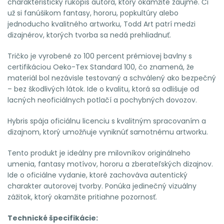
charakteristický rukopis autora, ktorý okamžite zaujme. Či
už si fanúšikom fantasy, hororu, popkultúry alebo
jednoducho kvalitného artworku, Todd Art patrí medzi
dizajnérov, ktorých tvorba sa nedá prehliadnuť.
Tričko je vyrobené zo 100 percent prémiovej bavlny s
certifikáciou Oeko-Tex Standard 100, čo znamená, že
materiál bol nezávisle testovaný a schválený ako bezpečný
– bez škodlivých látok. Ide o kvalitu, ktorá sa odlišuje od
lacných neoficiálnych potlačí a pochybných dovozov.
Hybris spája oficiálnu licenciu s kvalitným spracovaním a
dizajnom, ktorý umožňuje vyniknúť samotnému artworku.
Tento produkt je ideálny pre milovníkov originálneho
umenia, fantasy motívov, hororu a zberateľských dizajnov.
Ide o oficiálne vydanie, ktoré zachováva autentický
charakter autorovej tvorby. Ponúka jedinečný vizuálny
zážitok, ktorý okamžite pritiahne pozornosť.
Technické špecifikácie: