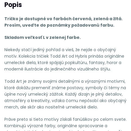
Popis
Tričko je dostupné vo farbách červená, zelená a žltá.
Prosím, uveďte do poznámky požadovanú farbu.
Skladom veľkosť L v zelenej farbe.
Niekedy stačí jediný pohľad a vieš, že nejde o obyčajný
motív. Kolekcia tričiek Todd Art od Hybris prináša originálne
umelecké diela, ktoré spájajú popkultúru, fantasy, horor a
moderné ilustrácie do jedinečného vizuálneho štýlu.
Todd Art je známy svojimi detailnými a výraznými motívmi,
ktoré dokážu premeniť známe postavy, symboly či témy na
úplne nový umelecký zážitok. Každý dizajn je plný detailov,
atmosféry a kreativity, vďaka čomu nepôsobí ako obyčajný
merch, ale skôr ako nositeľné umelecké dielo.
Práve preto si tieto motívy získali fanúšikov po celom svete.
Kombinujú výrazné farby, originálne spracovanie a