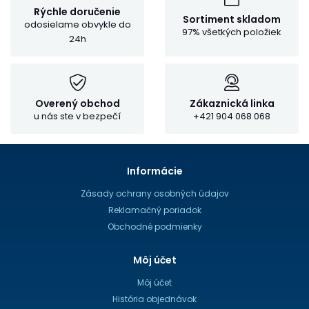
Rýchle doručenie
Sortiment skladom
odosielame obvykle do
97% všetkých položiek
24h
Overený obchod
Zákaznická linka
u nás ste v bezpečí
+421 904 068 068
Informácie
Zásady ochrany osobných údajov
Reklamačný poriadok
Obchodné podmienky
Môj účet
Môj účet
História objednávok