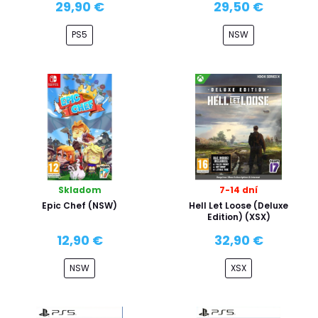
29,90 €
29,50 €
PS5
NSW
Skladom
7-14 dní
Epic Chef (NSW)
Hell Let Loose (Deluxe
Edition) (XSX)
12,90 €
32,90 €
NSW
XSX