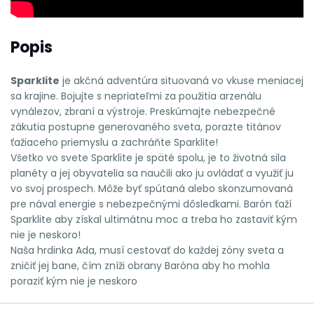
Popis
Sparklite
je akčná adventúra situovaná vo vkuse meniacej
sa krajine. Bojujte s nepriateľmi za použitia arzenálu
vynálezov, zbraní a výstroje. Preskúmajte nebezpečné
zákutia postupne generovaného sveta, porazte titánov
ťažiaceho priemyslu a zachráňte Sparklite!
Všetko vo svete Sparklite je späté spolu, je to životná sila
planéty a jej obyvatelia sa naučili ako ju ovládať a využiť ju
vo svoj prospech. Môže byť spútaná alebo skonzumovaná
pre nával energie s nebezpečnými dôsledkami. Barón ťaží
Sparklite aby získal ultimátnu moc a treba ho zastaviť kým
nie je neskoro!
Naša hrdinka Ada, musí cestovať do každej zóny sveta a
zničiť jej bane, čím zníži obrany Baróna aby ho mohla
poraziť kým nie je neskoro