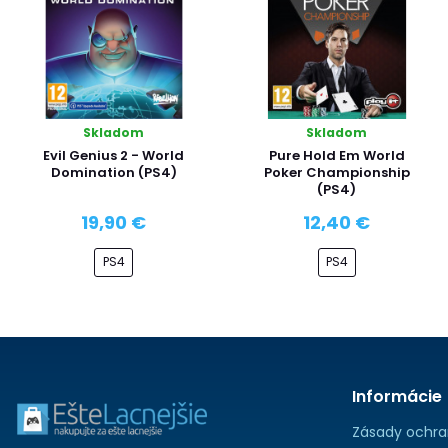
Skladom
Skladom
Evil Genius 2 - World
Pure Hold Em World
Domination (PS4)
Poker Championship
(PS4)
19,90 €
12,40 €
PS4
PS4
Informácie
Zásady ochra