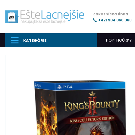
Zákaznícka linka
+421 904 068 068
POP! FIGÚRKY
KATEGÓRIE