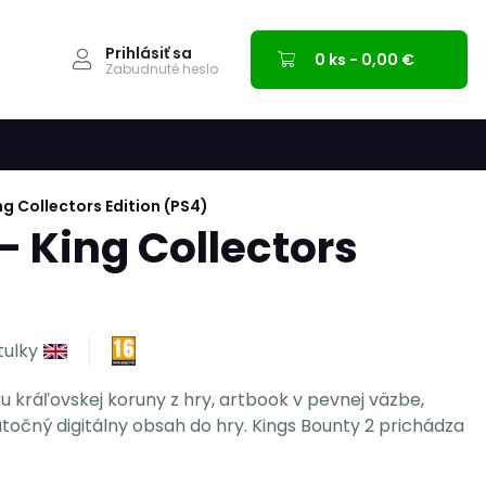
Prihlásiť sa
0 ks - 0,00 €
Zabudnuté heslo
ing Collectors Edition (PS4)
 - King Collectors
itulky
ku kráľovskej koruny z hry, artbook v pevnej väzbe,
točný digitálny obsah do hry. Kings Bounty 2 prichádza