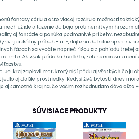
 fantasy sériu a ešte viacej rozširuje možnosti taktický
u, nech už ide o ťaženie do boja proti nemŕtvym hrôzam 
 reality aj fantázie a ponúka podmanivé príbehy, nezabud
aždý svoj unikátny príbeh - a vydajte sa detailne spraco
nych fázach sa vydáte naprieč ríšou a z pohľadu tretej 
tretnete. Ak však príde ku konfliktu, zobrazenie sa zmen
víťazstvu.
 Jej kraj zaplavil mor, ktorý ničí pôdu aj všetkých čo ju 
jedlo aj ďalšie prostriedky. Kedysi živé bytosti, dnes mor
uje aj samotná krajina, čo vašim rozhodnutiam dáva ešte
SÚVISIACE PRODUKTY