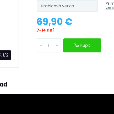
Pri
Krabicová verzia
Všetk
69,90 €
7-14 dní
Kúpiť
1/2
ľad