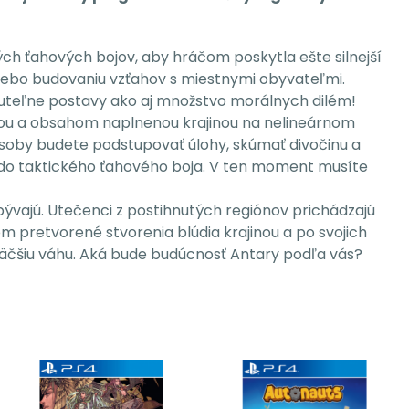
ch ťahových bojov, aby hráčom poskytla ešte silnejší
alebo budovaniu vzťahov s miestnymi obyvateľmi.
nuteľne postavy ako aj množstvo morálnych dilém!
vanou a obsahom naplnenou krajinou na nelineárnom
osoby budete podstupovať úlohy, skúmať divočinu a
í do taktického ťahového boja. V ten moment musíte
obývajú. Utečenci z postihnutých regiónov prichádzajú
om pretvorené stvorenia blúdia krajinou a po svojich
 väčšiu váhu. Aká bude budúcnosť Antary podľa vás?