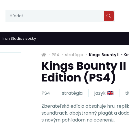
Iron Studios sošky
PS4
stratégia
Kings Bounty II - K
Kings Bounty II
Edition (PS4)
PS4
stratégia
jazyk
t
Zberateľská edícia obsahuje hru, repli
soundtrack, obojstranný plagát a doda
s novým pohľadom na ocenenú..