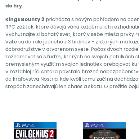
do hry.
Kings Bounty 2
prichádza s novým pohľadom na ocenenú
RPG zážitok, ktoré dávajú váhu každému ich rozhodnuti
Vychutnajte si bohatý svet, ktorý v sebe mieša prvky
Vžite sa do role jedného z 3 hrdinov - z ktorých ma k
dobrodružstve v otvorenom svete. Počas dvoch rozdiel
zoznamovať sa s ľuďmi, ktorých na svojich potulkách s
premysleným využitím svojich jednotiek prebojovať ku 
V rozľahlej ríši Antara povstalo hrozné nebezpečenstvo.
do kráľovstva Nostria, kde kvôli tomu začína dochádzať 
stopách zanechávajú len chaos a skazu. O prežitie boj