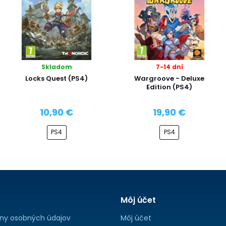
Skladom
7-14 dní
Locks Quest (PS4)
Wargroove - Deluxe
Edition (PS4)
10,90 €
19,90 €
PS4
PS4
Môj účet
ny osobných údajov
Môj účet