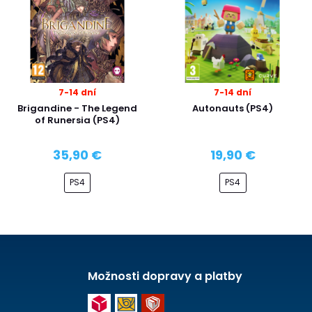
7-14 dní
7-14 dní
Brigandine - The Legend
Autonauts (PS4)
of Runersia (PS4)
35,90 €
19,90 €
PS4
PS4
Možnosti dopravy a platby