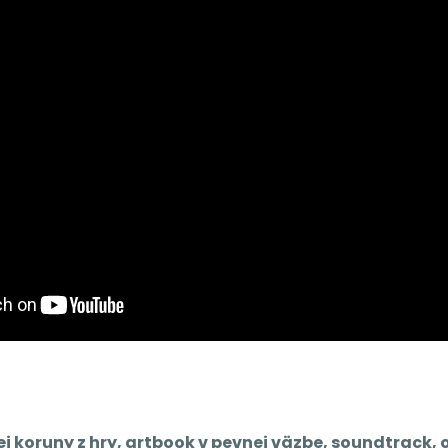
ej koruny z hry, artbook v pevnej väzbe, soundtrack