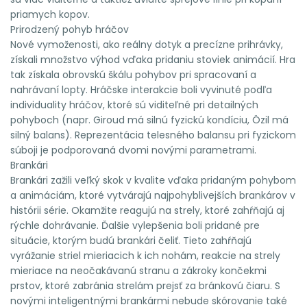
priamych kopov.
Prirodzený pohyb hráčov
Nové vymoženosti, ako reálny dotyk a precízne prihrávky,
získali množstvo výhod vďaka pridaniu stoviek animácií. Hra
tak získala obrovskú škálu pohybov pri spracovaní a
nahrávaní lopty. Hráčske interakcie boli vyvinuté podľa
individuality hráčov, ktoré sú viditeľné pri detailných
pohyboch (napr. Giroud má silnú fyzickú kondíciu, Özil má
silný balans). Reprezentácia telesného balansu pri fyzickom
súboji je podporovaná dvomi novými parametrami.
Brankári
Brankári zažili veľký skok v kvalite vďaka pridaným pohybom
a animáciám, ktoré vytvárajú najpohyblivejších brankárov v
histórii série. Okamžite reagujú na strely, ktoré zahŕňajú aj
rýchle dohrávanie. Ďalšie vylepšenia boli pridané pre
situácie, ktorým budú brankári čeliť. Tieto zahŕňajú
vyrážanie striel mieriacich k ich nohám, reakcie na strely
mieriace na neočakávanú stranu a zákroky končekmi
prstov, ktoré zabránia strelám prejsť za bránkovú čiaru. S
novými inteligentnými brankármi nebude skórovanie také