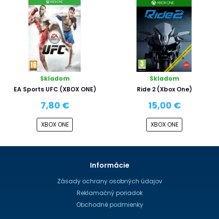
Skladom
Skladom
EA Sports UFC (XBOX ONE)
Ride 2 (Xbox One)
7,80 €
15,00 €
XBOX ONE
XBOX ONE
Informácie
Zásady ochrany osobných údajov
Reklamačný poriadok
Obchodné podmienky