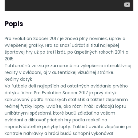
Popis
Pro Evolution Soccer 2017 je znova plný noviniek, úprav a
vylepšenej grafiky. Hra sa snaží udržať si titul najlepšej
športovej hry už po tretí krát, po úspešných rokoch 2014 a
2015.
Tohtoročná verzia je zameraná na vylepšenie interaktívnej
reality v ovládaní, aj v autentickej vizuálnej stránke.
Reálny dotyk
Vo futbale delí najlepších od ostatných ovládanie prvého
dotyku. V hre Pro Evolution Soccer 2017 je prvý dotyk
kalkulovaný podľa hráčskych štatistík a taktiež zlepšením
reálnej fyziky lopty. Uvidíte, ako rôzni hráči ovládajú loptu
unikátnymi spôsobmi, ktoré budú záležať na vašom
ovládaní a diktovať priebeh hry podľa reakcií na
nepredvídateľné pohyby lopty. Taktiež uvidíte zlepšenie pri
kontrole nahrávky a hráči budú schopní vykonávať