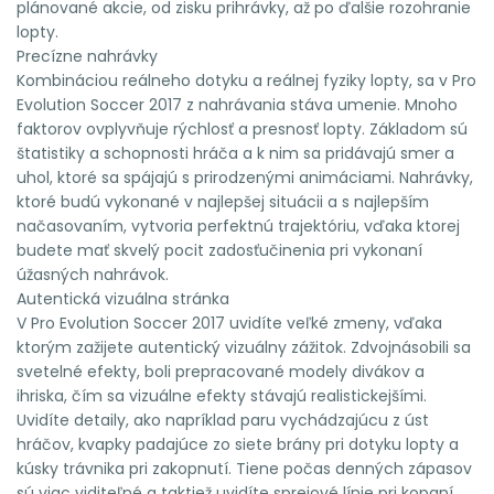
plánované akcie, od zisku prihrávky, až po ďalšie rozohranie
lopty.
Precízne nahrávky
Kombináciou reálneho dotyku a reálnej fyziky lopty, sa v Pro
Evolution Soccer 2017 z nahrávania stáva umenie. Mnoho
faktorov ovplyvňuje rýchlosť a presnosť lopty. Základom sú
štatistiky a schopnosti hráča a k nim sa pridávajú smer a
uhol, ktoré sa spájajú s prirodzenými animáciami. Nahrávky,
ktoré budú vykonané v najlepšej situácii a s najlepším
načasovaním, vytvoria perfektnú trajektóriu, vďaka ktorej
budete mať skvelý pocit zadosťučinenia pri vykonaní
úžasných nahrávok.
Autentická vizuálna stránka
V Pro Evolution Soccer 2017 uvidíte veľké zmeny, vďaka
ktorým zažijete autentický vizuálny zážitok. Zdvojnásobili sa
svetelné efekty, boli prepracované modely divákov a
ihriska, čím sa vizuálne efekty stávajú realistickejšími.
Uvidíte detaily, ako napríklad paru vychádzajúcu z úst
hráčov, kvapky padajúce zo siete brány pri dotyku lopty a
kúsky trávnika pri zakopnutí. Tiene počas denných zápasov
sú viac viditeľné a taktiež uvidíte sprejové línie pri kopaní