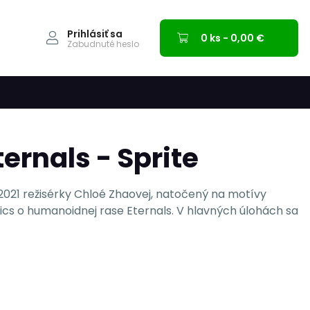
Prihlásiť sa
0 ks - 0,00 €
Zabudnuté heslo
ternals - Sprite
 2021 režisérky Chloé Zhaovej, natočený na motívy
cs o humanoidnej rase Eternals. V hlavných úlohách sa