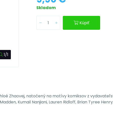
Skladom
Kúpiť
1/1
 Chloé Zhaovej, natočený na motívy komiksov z vydavateľ
 Madden, Kumail Nanjiani, Lauren Ridloff, Brian Tyree Henr