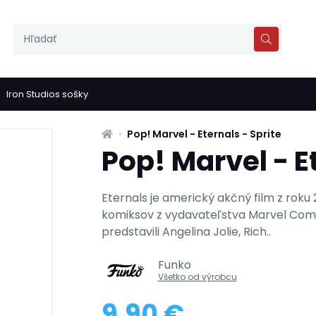
Iron Studios sošky
Pop! Marvel - Eternals - Sprite
Pop! Marvel - E
Eternals je americký akčný film z roku
komiksov z vydavateľstva Marvel Comi
predstavili Angelina Jolie, Rich..
Funko
Všetko od výrobcu
9,90 €