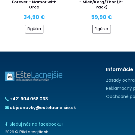
Forever - Namor with
- Miek/Korg/Thor (2-
Orca
Pack)
34,90 €
59,90 €
Figúrka
Figúrka
Informácie
Zásady ochra
Reklamačný p
Obchodné po
+421 904 068 068
objednavky@estelacnejsie.sk
Sleduj nás na facebooku!
2026 © EšteLacnejšie.sk