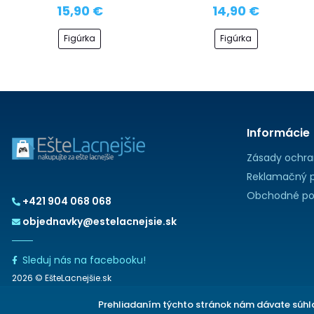
15,90 €
14,90 €
Figúrka
Figúrka
Informácie
Zásady ochra
Reklamačný p
Obchodné po
+421 904 068 068
objednavky@estelacnejsie.sk
Sleduj nás na facebooku!
2026 © EšteLacnejšie.sk
Prehliadaním týchto stránok nám dávate súhla