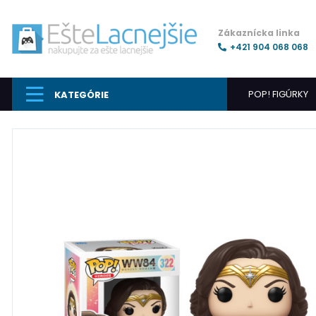
Zákaznícka linka
+421 904 068 068
POP! FIGÚRKY
KATEGÓRIE