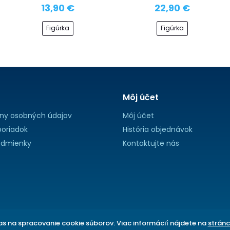
13,90 €
22,90 €
Figúrka
Figúrka
Môj účet
ny osobných údajov
Môj účet
oriadok
História objednávok
dmienky
Kontaktujte nás
s na spracovanie cookie súborov. Viac informácií nájdete na
stránc