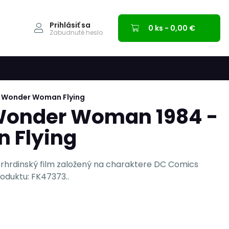
Prihlásiť sa
0 ks - 0,00 €
Zabudnuté heslo
- Wonder Woman Flying
 Wonder Woman 1984 -
 Flying
hrdinský film založený na charaktere DC Comics
duktu: FK47373..