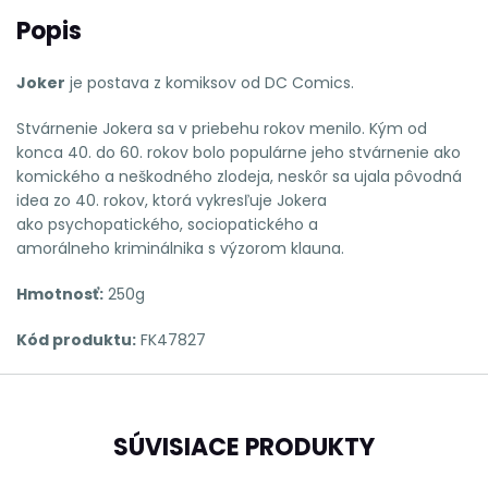
Popis
Joker
je postava z komiksov od DC Comics.
Stvárnenie Jokera sa v priebehu rokov menilo. Kým od
konca 40. do 60. rokov bolo populárne jeho stvárnenie ako
komického a neškodného zlodeja, neskôr sa ujala pôvodná
idea zo 40. rokov, ktorá vykresľuje Jokera
ako psychopatického, sociopatického a
amorálneho kriminálnika s výzorom klauna.
Hmotnosť:
250g
Kód produktu:
FK47827
SÚVISIACE PRODUKTY