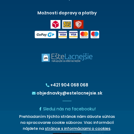
Možnosti dopravy a platby
+421 904 068 068
objednavky@estelacnejsie.sk
Sleduj nás na facebooku!
Prehliadaním týchto stránok nám dávate súhlas
2026 © EšteLacnejšie.sk
na spracovanie cookie súborov. Viac informácií
nájdete na
stránce s informáciami o cookies
.
CHCETE