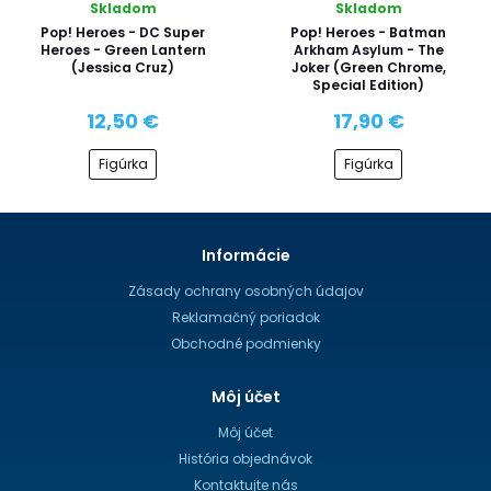
Skladom
Skladom
Pop! Heroes - DC Super
Pop! Heroes - Batman
Heroes - Green Lantern
Arkham Asylum - The
(Jessica Cruz)
Joker (Green Chrome,
Special Edition)
12,50 €
17,90 €
Figúrka
Figúrka
Informácie
Zásady ochrany osobných údajov
Reklamačný poriadok
Obchodné podmienky
Môj účet
Môj účet
História objednávok
Kontaktujte nás