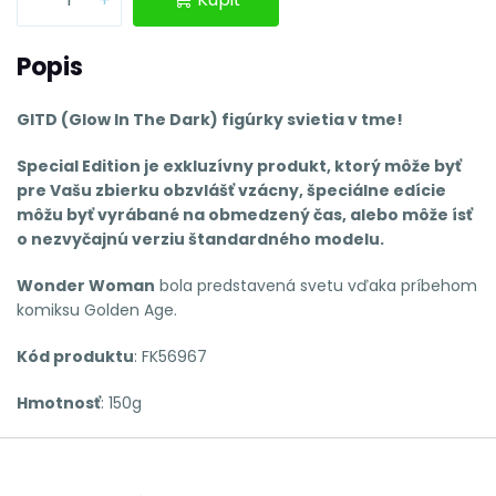
Popis
GITD (Glow In The Dark) figúrky svietia v tme!
Special Edition je exkluzívny produkt, ktorý môže byť
pre Vašu zbierku obzvlášť vzácny, špeciálne edície
môžu byť vyrábané na obmedzený čas, alebo môže ísť
o nezvyčajnú verziu štandardného modelu.
Wonder Woman
bola predstavená svetu vďaka príbehom
komiksu Golden Age.
Kód produktu
: FK56967
Hmotnosť
: 150g