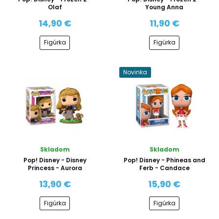
Olaf
Young Anna
14,90 €
11,90 €
Figúrka
Figúrka
Novinka
Skladom
Skladom
Pop! Disney - Disney
Pop! Disney - Phineas and
Princess - Aurora
Ferb - Candace
13,90 €
15,90 €
Figúrka
Figúrka