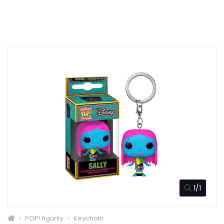
1/1
POP! figúrky
Keychain