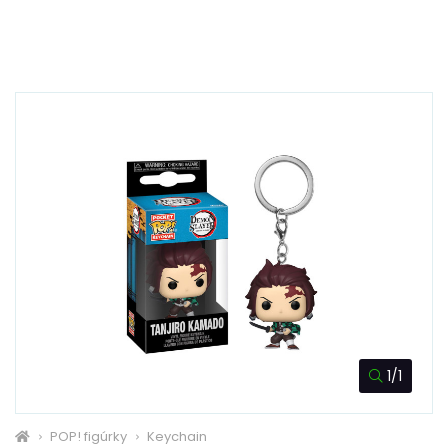
1/1
POP! figúrky
Keychain