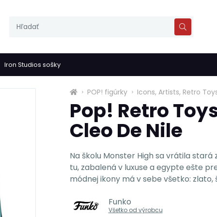
Iron Studios sošky
POP! figúrky
Icons, Artists, Retro Toy
Pop! Retro Toys
Cleo De Nile
Na školu Monster High sa vrátila stará
tu, zabalená v luxuse a egypte ešte pr
módnej ikony má v sebe všetko: zlato, 
Funko
Všetko od výrobcu