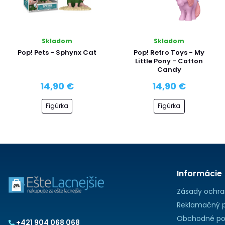
Skladom
Skladom
Pop! Pets - Sphynx Cat
Pop! Retro Toys - My
Little Pony - Cotton
Candy
14,90 €
14,90 €
Figúrka
Figúrka
Informácie
Zásady ochra
Reklamačný p
Obchodné po
+421 904 068 068