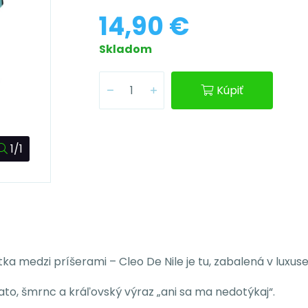
14,90 €
Skladom
Kúpiť
1/1
tka medzi príšerami – Cleo De Nile je tu, zabalená v luxu
lato, šmrnc a kráľovský výraz „ani sa ma nedotýkaj“.