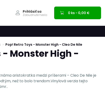
Prihlásiť sa
0 ks - 0,00 €
Zabudnuté heslo
s
Pop! Retro Toys - Monster High - Cleo De Nile
 - Monster High -
 známa aristokratka medzi príšerami – Cleo De Nile je
edtým, než to bolo trendom.Vinylová verzia tejto
šmr..