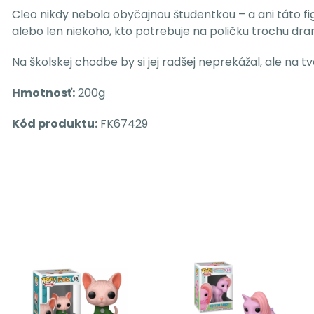
Cleo nikdy nebola obyčajnou študentkou – a ani táto fi
alebo len niekoho, kto potrebuje na poličku trochu d
Na školskej chodbe by si jej radšej neprekážal, ale na t
Hmotnosť:
200g
Kód produktu:
FK67429