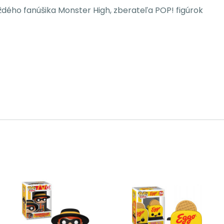
aždého fanúšika Monster High, zberateľa POP! figúrok