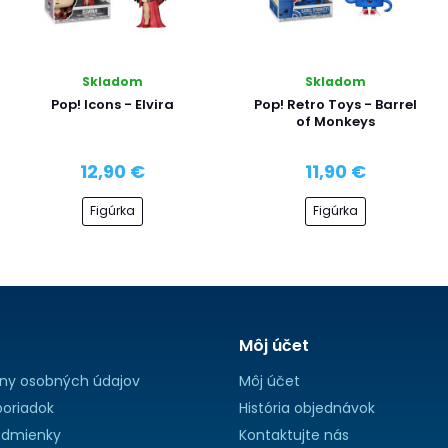
Skladom
Skladom
Pop! Icons - Elvira
Pop! Retro Toys - Barrel
of Monkeys
12,90 €
11,90 €
Figúrka
Figúrka
Môj účet
ny osobných údajov
Môj účet
oriadok
História objednávok
dmienky
Kontaktujte nás