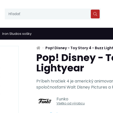
Iron Studios sošky
Pop! Disney - Toy Story 4 - Buzz Ligh
Pop! Disney - T
Lightyear
Príbeh hračiek 4 je americký animovan
spoločnosťami Walt Disney Pictures a P
Funko
Všetko od výrobcu