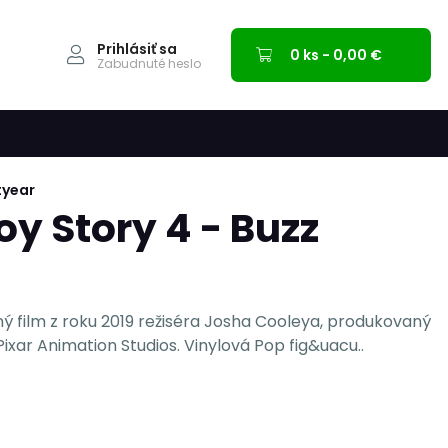
Prihlásiť sa
0 ks - 0,00 €
Zabudnuté heslo
tyear
oy Story 4 - Buzz
ý film z roku 2019 režiséra Josha Cooleya, produkovaný
ixar Animation Studios. Vinylová Pop fig&uacu..