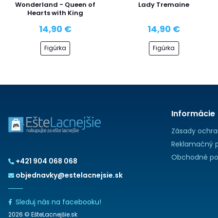
Wonderland - Queen of
Lady Tremaine
Hearts with King
14,90 €
14,90 €
Figúrka
Figúrka
Informácie
Zásady ochra
Reklamačný p
Obchodné po
+421 904 068 068
objednavky@estelacnejsie.sk
Sleduj nás na facebooku!
2026 © EšteLacnejšie.sk