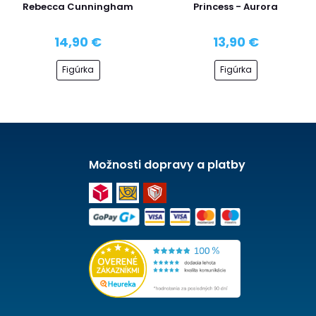
Rebecca Cunningham
Princess - Aurora
14,90 €
13,90 €
Figúrka
Figúrka
Možnosti dopravy a platby