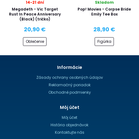
14-21 dní
Skladom
Megadeth - Vic Target
Pop! Movies - Corpse Bride
Rust In Peace Anniversary
Emily Tee Box
(Black) (tričko)
20,90 €
28,90 €
Oblečenie
Figúrka
Informácie
Zásady ochrany osobných údajov
Reklamačný poriadok
Obchodné podmienky
Môj účet
Môj účet
História objednávok
Kontaktujte nás