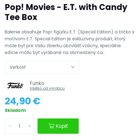
Pop! Movies - E.T. with Candy
Tee Box
Balenie obsahuje Pop! figúrku E.T. (Special Edition) a tričko s
motívom E.T. Special Edition je exkluzívny produkt, ktorý
môže byť pre Vašu zbierku obzvlášť vzácny, špeciálne
edície môžu byť vyrábané na obmedzený ča..
Veľkosť
Funko
Všetko od výrobcu
24,90 €
Skladom
Kúpiť