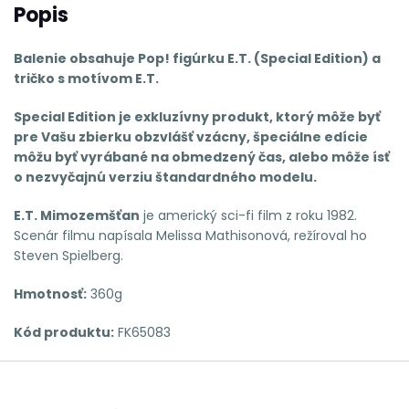
Popis
Balenie obsahuje Pop! figúrku E.T. (Special Edition) a
tričko s motívom E.T.
Special Edition je exkluzívny produkt, ktorý môže byť
pre Vašu zbierku obzvlášť vzácny, špeciálne edície
môžu byť vyrábané na obmedzený čas, alebo môže ísť
o nezvyčajnú verziu štandardného modelu.
E.T.
Mimozemšťan
je americký sci-fi film z roku 1982.
Scenár filmu napísala Melissa Mathisonová, režíroval ho
Steven Spielberg.
Hmotnosť:
360g
Kód produktu:
FK65083