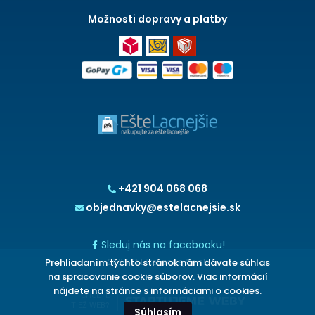
Možnosti dopravy a platby
+421 904 068 068
objednavky@estelacnejsie.sk
Sleduj nás na facebooku!
Prehliadaním týchto stránok nám dávate súhlas
2026 © EšteLacnejšie.sk
na spracovanie cookie súborov. Viac informácií
nájdete na
stránce s informáciami o cookies
.
CHCETE
TIEŽ WEB?
Súhlasím