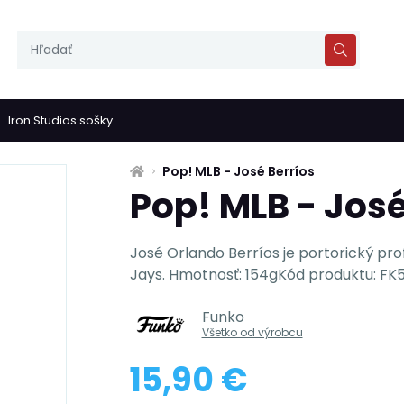
Iron Studios sošky
Pop! MLB - José Berríos
Pop! MLB - José
José Orlando Berríos je portorický pr
Jays. Hmotnosť: 154gKód produktu: FK5
Funko
Všetko od výrobcu
15,90 €