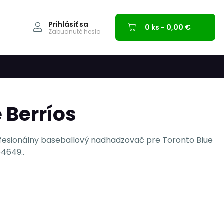
Prihlásiť sa
0 ks - 0,00 €
Zabudnuté heslo
 Berríos
ofesionálny baseballový nadhadzovač pre Toronto Blue
4649..