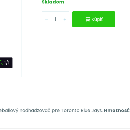
Skladom
Kúpiť
1/1
seballový nadhadzovač pre Toronto Blue Jays.
Hmotnosť