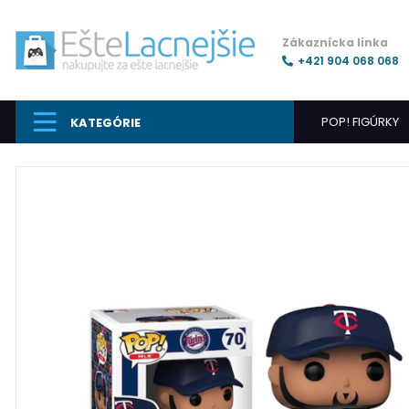
Zákaznícka linka
+421 904 068 068
POP! FIGÚRKY
KATEGÓRIE