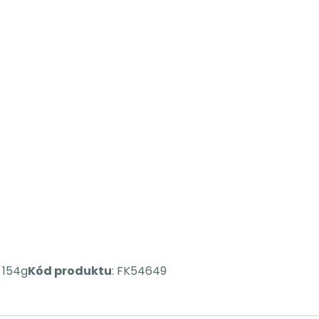
: 154g
Kód produktu
: FK54649