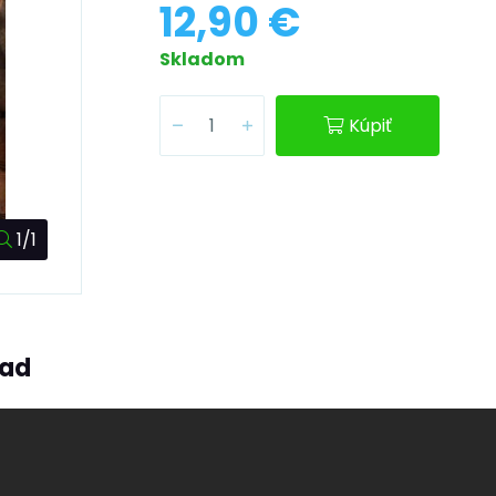
12,90 €
Skladom
Kúpiť
1/1
ľad