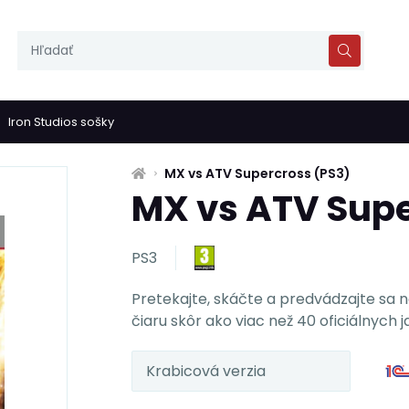
Iron Studios sošky
MX vs ATV Supercross (PS3)
MX vs ATV Supe
PS3
Pretekajte, skáčte a predvádzajte sa na
čiaru skôr ako viac než 40 oficiálnych j
Krabicová verzia