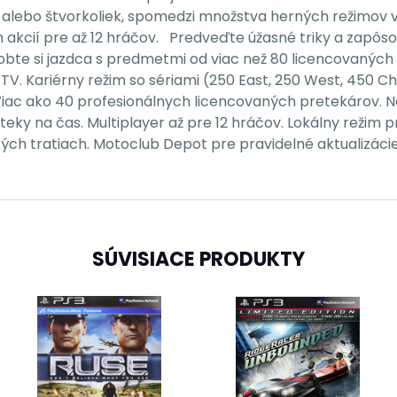
alebo štvorkoliek, spomedzi množstva herných režimov v
 akcií pre až 12 hráčov. Predveďte úžasné triky a zapôso
obte si jazdca s predmetmi od viac než 80 licencovaných
ATV. Kariérny režim so sériami (250 East, 250 West, 450 C
ac ako 40 profesionálnych licencovaných pretekárov. No
ky na čas. Multiplayer až pre 12 hráčov. Lokálny režim p
ch tratiach. Motoclub Depot pre pravidelné aktualizáci
SÚVISIACE PRODUKTY