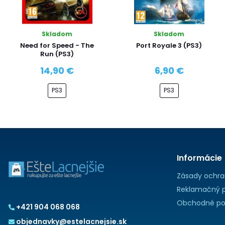
Skladom
Skladom
Need for Speed - The
Port Royale 3 (PS3)
Run (PS3)
14,90 €
6,90 €
PS3
PS3
Informácie
Zásady ochra
Reklamačný p
Obchodné po
+421 904 068 068
objednavky@estelacnejsie.sk