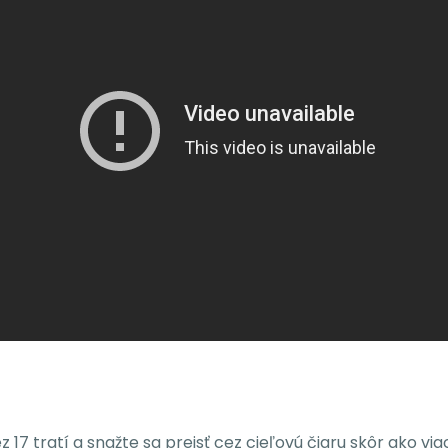
 17 tratí a snažte sa prejsť cez cieľovú čiaru skôr ako via