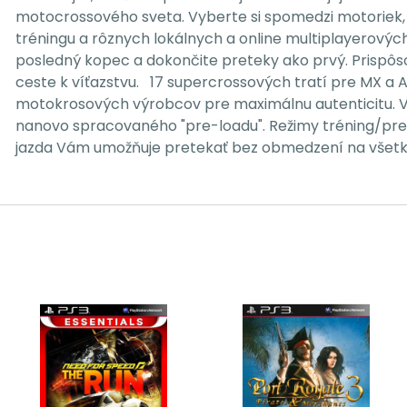
motocrossového sveta. Vyberte si spomedzi motoriek, 
tréningu a rôznych lokálnych a online multiplayerových
posledný kopec a dokončite preteky ako prvý. Prispôs
ceste k víťazstvu. 17 supercrossových tratí pre MX a 
motokrosových výrobcov pre maximálnu autenticitu. Vi
nanovo spracovaného "pre-loadu". Režimy tréning/prete
jazda Vám umožňuje pretekať bez obmedzení na všetký