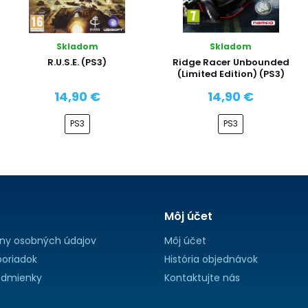
Skladom
Skladom
R.U.S.E. (PS3)
Ridge Racer Unbounded
(Limited Edition) (PS3)
14,90 €
14,90 €
PS3
PS3
Môj účet
ny osobných údajov
Môj účet
oriadok
História objednávok
dmienky
Kontaktujte nás