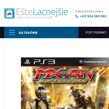
Zákaznícka linka
+421 904 068 068
POP! FIGÚRKY
KATEGÓRIE