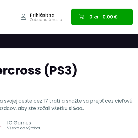
Prihlásiť sa
0 ks - 0,00 €
Zabudnuté heslo
rcross (PS3)
 svojej ceste cez 17 tratí a snažte sa prejsť cez cieľovú
azdcov, aby ste zožali všetku sl&aa..
1C Games
Všetko od výrobcu