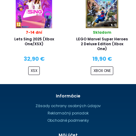
7-14 dní
Skladom
Lets Sing 2025 (Xbox
LEGO Marvel Super Heroes
One/XSX)
2 Deluxe Edition (Xbox
One)
32,90 €
19,90 €
XSX
XBOX ONE
Informácie
Zásady ochrany osobných údajov
Reklamačný poriadok
Obchodné podmienky
Môj účet