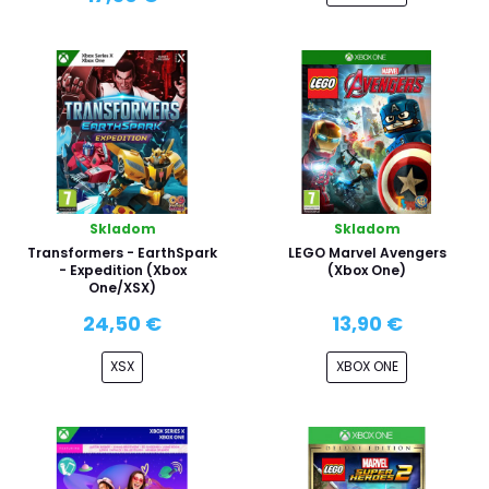
Skladom
Skladom
Transformers - EarthSpark
LEGO Marvel Avengers
- Expedition (Xbox
(Xbox One)
One/XSX)
24,50 €
13,90 €
XSX
XBOX ONE