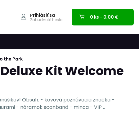
Prihlásiť sa
0 ks - 0,00 €
Zabudnuté heslo
o the Park
 Deluxe Kit Welcome
fanúšikov! Obsah: - kovová poznávacia značka -
urami - náramok scanband - minca - VIP ..