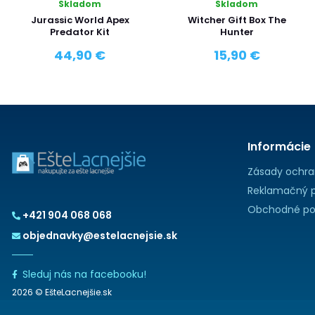
Skladom
Skladom
Jurassic World Apex
Witcher Gift Box The
Predator Kit
Hunter
44,90 €
15,90 €
Informácie
Zásady ochra
Reklamačný p
Obchodné po
+421 904 068 068
objednavky@estelacnejsie.sk
Sleduj nás na facebooku!
2026 © EšteLacnejšie.sk