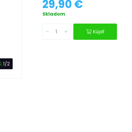
29,90 €
Skladom
Kúpiť
1/2