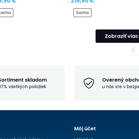
9,90 €
219,90 €
Socha
Socha
Zobraziť viac
Sortiment skladom
Overený obch
97% všetkých položiek
u nás ste v bezp
Môj účet