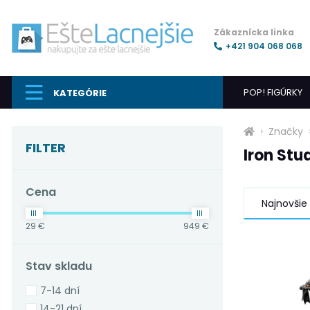
Zákaznícka linka
+421 904 068 068
POP! FIGÚRKY
KATEGÓRIE
Značky
FILTER
Iron Stu
Cena
Najnovšie
29 €
949 €
Stav skladu
7-14 dní
14-21 dní