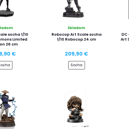
kladom
Skladom
cale socha 1/10
Robocop Art Scale socha
DC 
mons Limited
1/10 Robocop 24 cm
Art 
ion 26 cm
9,90 €
209,90 €
Socha
Socha