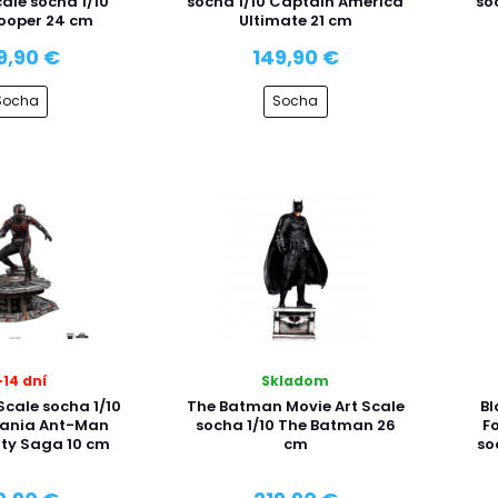
cale socha 1/10
socha 1/10 Captain America
so
ooper 24 cm
Ultimate 21 cm
9,90 €
149,90 €
Socha
Socha
-14 dní
Skladom
Scale socha 1/10
The Batman Movie Art Scale
B
ania Ant-Man
socha 1/10 The Batman 26
Fo
ity Saga 10 cm
cm
so