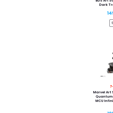
BDS Art S
Dark Tr
14
7
Marvel Art 
Quantum
MCU Infin