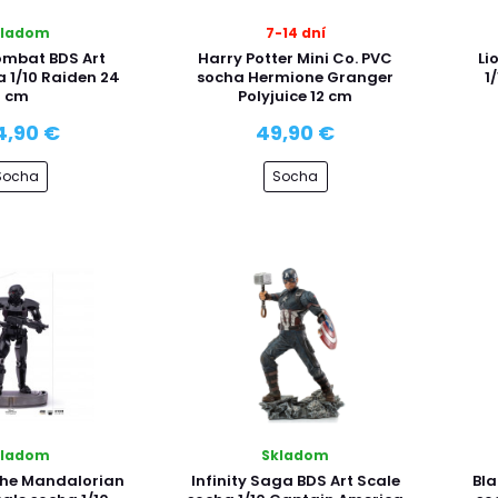
kladom
7-14 dní
ombat BDS Art
Harry Potter Mini Co. PVC
Li
a 1/10 Raiden 24
socha Hermione Granger
1
cm
Polyjuice 12 cm
4,90 €
49,90 €
Socha
Socha
kladom
Skladom
The Mandalorian
Infinity Saga BDS Art Scale
Bla