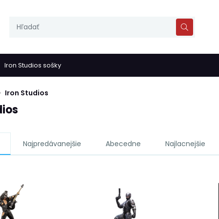
Iron Studios sošky
Iron Studios
dios
Najpredávanejšie
Abecedne
Najlacnejšie