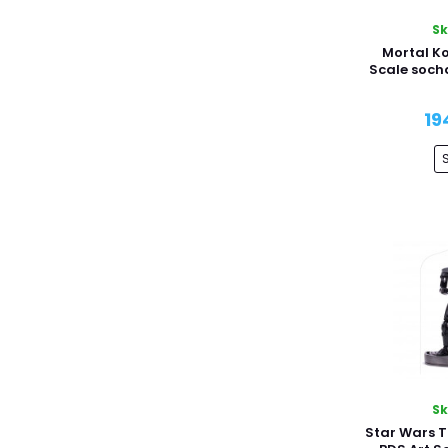
S
Mortal K
Scale soch
19
S
Star Wars 