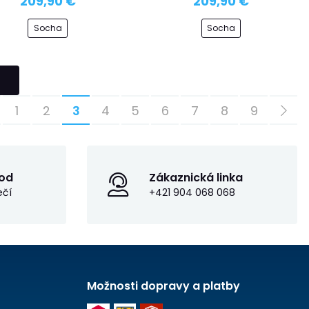
209,90 €
209,90 €
Socha
Socha
1
2
3
4
5
6
7
8
9
od
Zákaznická linka
ečí
+421 904 068 068
Možnosti dopravy a platby