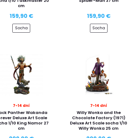
cha 1/10 Taskmaster 20
Spider-Man 37 cm
cm
159,90 €
159,90 €
Socha
Socha
7-14 dní
7-14 dní
lack Panther Wakanda
Willy Wonka and the
rever Deluxe Art Scale
Chocolate Factory (1971)
cha 1/10 King Namor 27
Deluxe Art Scale socha 1/10
cm
Willy Wonka 25 cm