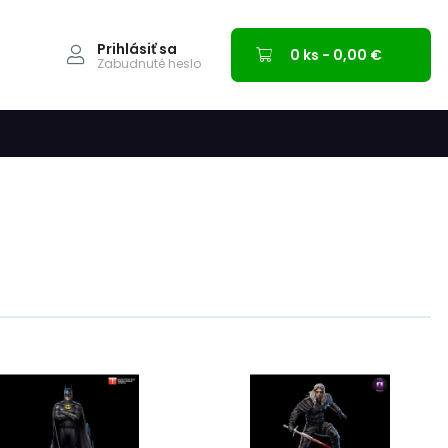
Prihlásiť sa
0 ks - 0,00 €
Zabudnuté heslo