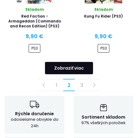
Skladom
Skladom
Red Faction -
Kung Fu Rider (PS3)
Armageddon (Commando
and Recon Edition) (PS3)
9,90 €
9,90 €
PS3
PS3
Zobraziť viac
1
2
3
Rýchle doručenie
Sortiment skladom
odosielame obvykle do
97% všetkých položiek
24h