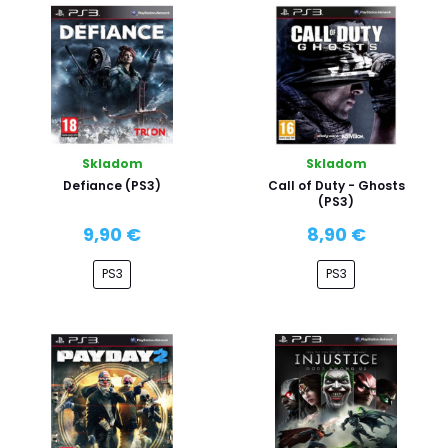
Skladom
Skladom
Defiance (PS3)
Call of Duty - Ghosts
(PS3)
9,90 €
8,90 €
PS3
PS3