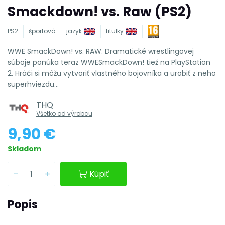
Smackdown! vs. Raw (PS2)
PS2
športová
jazyk
titulky
WWE SmackDown! vs. RAW. Dramatické wrestlingovej
súboje ponúka teraz WWESmackDown! tiež na PlayStation
2. Hráči si môžu vytvoriť vlastného bojovníka a urobiť z neho
superhviezdu...
THQ
Všetko od výrobcu
9,90 €
Skladom
Kúpiť
Popis