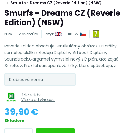
Smurfs - Dreams CZ (Reverie Edition) (NSW)
Smurfs - Dreams CZ (Reverie
Edition) (NSW)
NSW
adventúra
jazyk
titulky
Reverie Edition obsahuje:Lentikulárny obrázok.Tri aršíky
samolepiek.Skin zlodeja.Digitálny Artbook.Digitálny
Soundtrack.Gargamel vymyslel nový zlý plán, ako zajať
Šmolkov. Preklial sarsaparilové kríky, ktoré spôsobujú, ž..
Krabicová verzia
Microids
Všetko od výrobcu
39,90 €
Skladom