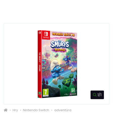
1/1
Hry
Nintendo Switch
adventúra