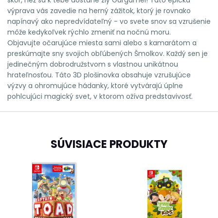
výprava vás zavedie na herný zážitok, ktorý je rovnako
napínavý ako nepredvídateľný - vo svete snov sa vzrušenie
môže kedykoľvek rýchlo zmeniť na nočnú moru.
Objavujte očarujúce miesta sami alebo s kamarátom a
preskúmajte sny svojich obľúbených Šmolkov. Každý sen je
jedinečným dobrodružstvom s vlastnou unikátnou
hrateľnosťou. Táto 3D plošinovka obsahuje vzrušujúce
výzvy a ohromujúce hádanky, ktoré vytvárajú úplne
pohlcujúci magický svet, v ktorom ožíva predstavivosť.
SÚVISIACE PRODUKTY