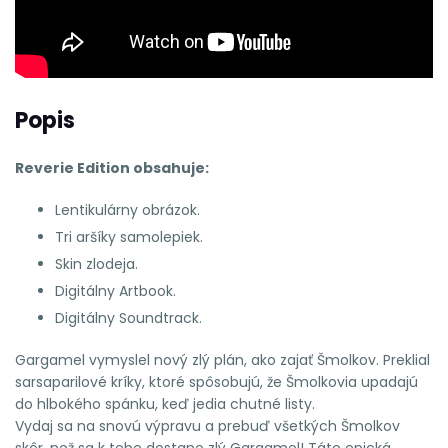
Popis
Reverie Edition obsahuje:
Lentikulárny obrázok.
Tri aršíky samolepiek.
Skin zlodeja.
Digitálny Artbook.
Digitálny Soundtrack.
Gargamel vymyslel nový zlý plán, ako zajať Šmolkov. Preklial
sarsaparilové kríky, ktoré spôsobujú, že Šmolkovia upadajú
do hlbokého spánku, keď jedia chutné listy.
Vydaj sa na snovú výpravu a prebuď všetkých Šmolkov
skôr, než sa k tebe dostane zlý Gargamel! Táto epická