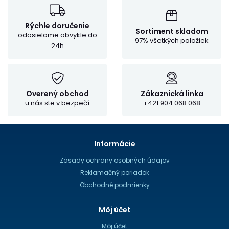
Rýchle doručenie
Sortiment skladom
odosielame obvykle do
97% všetkých položiek
24h
Overený obchod
Zákaznická linka
u nás ste v bezpečí
+421 904 068 068
Informácie
Zásady ochrany osobných údajov
Reklamačný poriadok
Obchodné podmienky
Môj účet
Môj účet