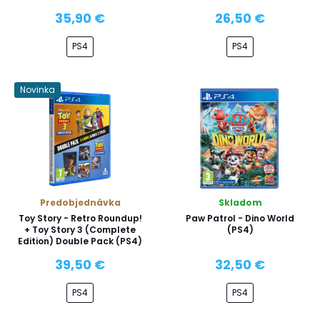
35,90 €
26,50 €
PS4
PS4
Novinka
Predobjednávka
Skladom
Toy Story - Retro Roundup!
Paw Patrol - Dino World
+ Toy Story 3 (Complete
(PS4)
Edition) Double Pack (PS4)
39,50 €
32,50 €
PS4
PS4