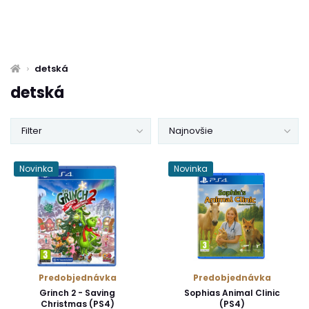
detská
detská
Filter
Najnovšie
Novinka
Novinka
Predobjednávka
Predobjednávka
Grinch 2 - Saving
Sophias Animal Clinic
Christmas (PS4)
(PS4)