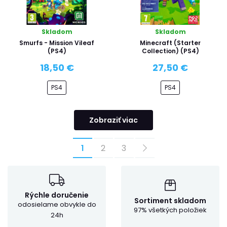
Skladom
Skladom
Smurfs - Mission Vileaf
Minecraft (Starter
(PS4)
Collection) (PS4)
18,50 €
27,50 €
PS4
PS4
Zobraziť viac
1
2
3
Rýchle doručenie
Sortiment skladom
odosielame obvykle do
97% všetkých položiek
24h